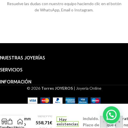
Resuelve las dudas con nuestro equipo haciendo clic en el botón
de WhatsApp, Email o Instagram.
NUESTRAS JOYERÍAS
SERVICIOS
INFORMACIÓN
© 2026
Torres JOYEROS
| Joyería Online
Embalaje
Medalla
para
San
regalo
Cristóbal
620,79
€
incluido.
Grabado (Gratu
20 mm
Hay
-
+
558,71
€
existencias
Oro
Plazo de
Indique en la n
Tienda
Carrito
Inicio