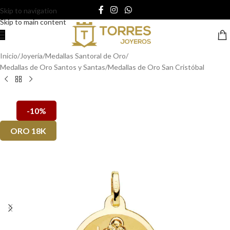
Skip to navigation
Skip to main content
Inicio
/
Joyería
/
Medallas Santoral de Oro
/
Medallas de Oro Santos y Santas
/
Medallas de Oro San Cristóbal
-10%
ORO 18K