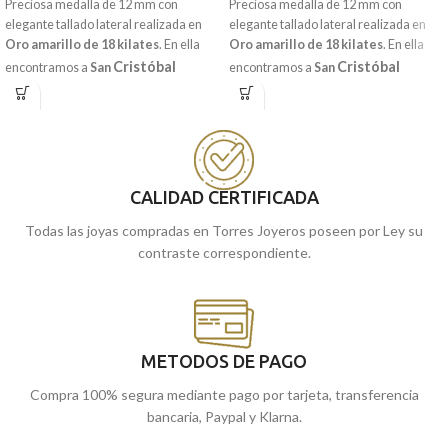
Preciosa medalla de 12 mm con
Preciosa medalla de 12 mm con
elegante tallado lateral realizada en
elegante tallado lateral realizada en
Oro amarillo de 18 kilates
. En ella
Oro amarillo de 18 kilates
. En ella
Cristóbal
Cristóbal
encontramos a
San
encontramos a
San
ayudando a cruzar a un crío sobre sus
cruzando con un crío sobre sus
hombros, quien posteriormente, se
hombros, quien posteriormente, se
enteraría de que ese mismo será
enteraría de que ese crío era
Cristo.
Cristo.
Acabado en terminación brillo y
Acompañada por una original
sencillo bisel lateral.
terminación mate en toda su pieza.
CALIDAD CERTIFICADA
Recógela
Recógela
en nuestras tiendas de
en nuestras tiendas de
Málaga
cómprala
Málaga
cómprala
, o
online y te la
, o
online y te la
Todas las joyas compradas en Torres Joyeros poseen por Ley su
llevamos a casa.
llevamos a casa.
contraste correspondiente.
METODOS DE PAGO
Compra 100% segura mediante pago por tarjeta, transferencia
bancaria, Paypal y Klarna.