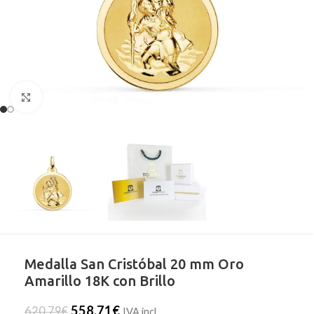
Clic para ampliar
Medalla San Cristóbal 20 mm Oro
Amarillo 18K con Brillo
558,71
€
620,79
€
IVA incl.