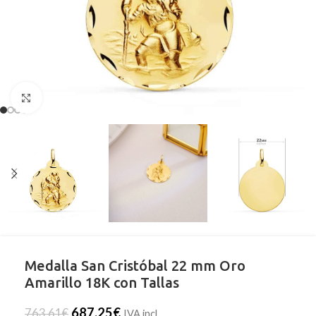
Clic para ampliar
Medalla San Cristóbal 22 mm Oro
Amarillo 18K con Tallas
687,25
€
763,61
€
IVA incl.