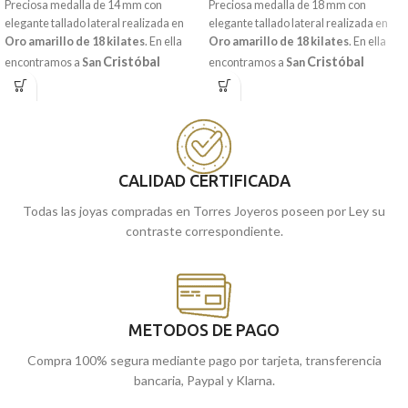
Preciosa medalla de 14 mm con
Preciosa medalla de 18 mm con
elegante tallado lateral realizada en
elegante tallado lateral realizada en
Oro amarillo de 18 kilates
. En ella
Oro amarillo de 18 kilates
. En ella
Cristóbal
Cristóbal
encontramos a
San
encontramos a
San
cruzando con un crío sobre sus
cruzando a un crío sobre sus hombros,
hombros, quien posteriormente, se
quien posteriormente, se enteraría que
enteraría de que ese crío era
Cristo.
ese crío era
Cristo.
Acompañada por
Acompañada por una original
elegantísima
una
terminación brillo y
terminación mate en toda su pieza.
sencillo bisel lateral.
CALIDAD CERTIFICADA
Recógela
en nuestras tiendas de
Recógela
en nuestras tiendas de
Málaga
cómprala
, o
online y te la
Málaga
cómprala
, o
online y te la
Todas las joyas compradas en Torres Joyeros poseen por Ley su
llevamos a casa.
llevamos a casa.
contraste correspondiente.
METODOS DE PAGO
Compra 100% segura mediante pago por tarjeta, transferencia
bancaria, Paypal y Klarna.