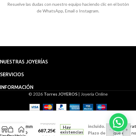
Resuelve las dudas con nuestro equipo haciendo clic en el botón
de WhatsApp, Email o Instagram.
NUESTRAS JOYERÍAS
SERVICIOS
INFORMACIÓN
© 2026
Torres JOYEROS
| Joyería Online
Embalaje
Medalla
para
San
regalo
Cristóbal
763,61
€
incluido.
Grabado (Gratu
22 mm
Hay
-
+
687,25
€
existencias
Oro
Plazo de
Indique en la n
Tienda
Carrito
Inicio