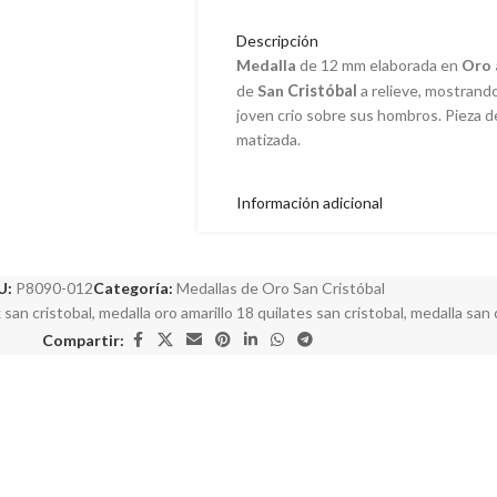
Descripción
Medalla
de 12 mm elaborada en
Oro 
de
San
Cristóbal
a relieve, mostrando
joven crio sobre sus hombros. Pieza 
matizada.
Información adicional
U:
P8090-012
Categoría:
Medallas de Oro San Cristóbal
 san cristobal
,
medalla oro amarillo 18 quilates san cristobal
,
medalla san 
Compartir: