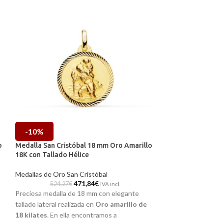
-10%
-10%
o
Medalla San Cristóbal 18 mm Oro Amarillo
Medalla San Cris
18K con Tallado Hélice
18K Mate
Medallas de Oro San Cristóbal
Medallas de Oro S
471,84
€
524,27
€
512,87
IVA incl.
Preciosa medalla de 18 mm con elegante
Preciosa medalla
tallado lateral realizada en
Oro amarillo de
tallado lateral rea
18 kilates
. En ella encontramos a
18 quilates
. En e