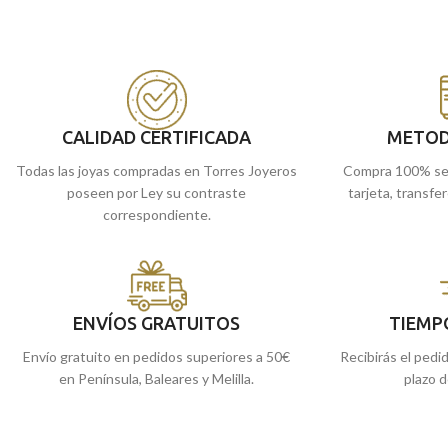
San
Cristóbal
ayudando a cruzar a un crío
San
Cristóbal
cruzan
sobre sus hombros, quien posteriormente, se
hombros, quien poste
enteraría de que ese mismo será
Cristo.
de que ese crío era
C
Acabado en terminación brillo y sencillo bisel
una
elegantísima
term
lateral.
bisel lateral.
Recógela
en nuestras tiendas de
Málaga
, o
Recógela
en nuestr
CALIDAD CERTIFICADA
METOD
cómprala
online y te la llevamos a casa.
cómprala
online y te
Todas las joyas compradas en Torres Joyeros
Compra 100% se
poseen por Ley su contraste
tarjeta, transfe
correspondiente.
ENVÍOS GRATUITOS
TIEMP
Envío gratuito en pedidos superiores a 50€
Recibirás el pedi
en Península, Baleares y Melilla.
plazo d