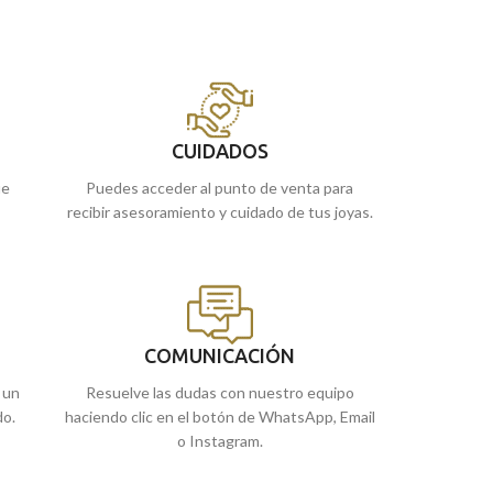
San
Cristóbal
cruzando a un crío sobre sus
San
Cristóbal
cru
a
hombros, quien posteriormente, se enteraría
hombros, quien po
a
de que ese crío era
Cristo.
Acompañada por
de que ese crío e
una original term
el
una
elegantísima
terminación brillo y
pieza.
elaborado tallado tipo hélice lateral.
Recógela
en nues
 o
Recógela
en nuestras tiendas de
Málaga
, o
CUIDADOS
cómprala
online 
cómprala
online y te la llevamos a casa.
ue
Puedes acceder al punto de venta para
recibir asesoramiento y cuidado de tus joyas.
COMUNICACIÓN
 un
Resuelve las dudas con nuestro equipo
do.
haciendo clic en el botón de WhatsApp, Email
o Instagram.