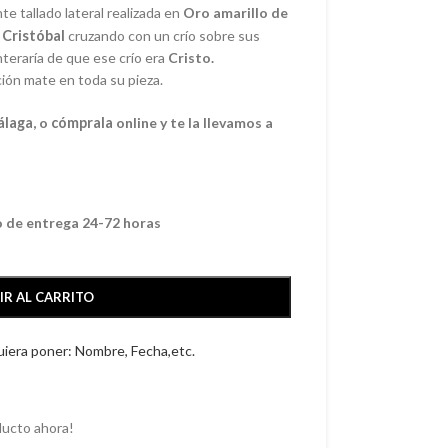
e tallado lateral realizada en
Oro amarillo de
n
Cristóbal
cruzando con un crío sobre sus
teraría de que ese crío era
Cristo.
ión mate en toda su pieza.
álaga
, o
cómprala
online y te la llevamos a
o de entrega 24-72 horas
IR AL CARRITO
quiera poner: Nombre, Fecha,etc.
ducto ahora!