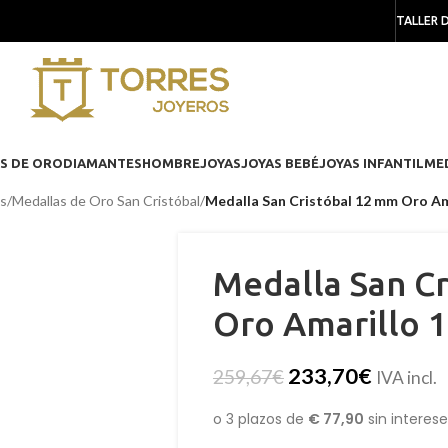
TALLER 
S DE ORO
DIAMANTES
HOMBRE
JOYAS
JOYAS BEBÉ
JOYAS INFANTIL
ME
as
/
Medallas de Oro San Cristóbal
/
Medalla San Cristóbal 12 mm Oro A
Medalla San C
Oro Amarillo 
233,70
€
259,67
€
IVA incl.