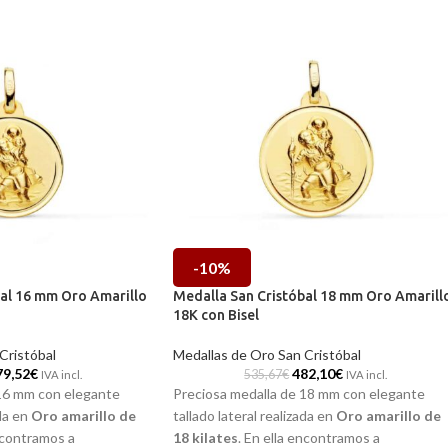
-10%
bal 16 mm Oro Amarillo
Medalla San Cristóbal 18 mm Oro Amarill
18K con Bisel
Cristóbal
Medallas de Oro San Cristóbal
79,52
€
482,10
€
535,67
€
IVA incl.
IVA incl.
 16 mm con elegante
Preciosa medalla de 18 mm con elegante
ada en
Oro amarillo de
tallado lateral realizada en
Oro amarillo de
encontramos a
18 kilates
. En ella encontramos a