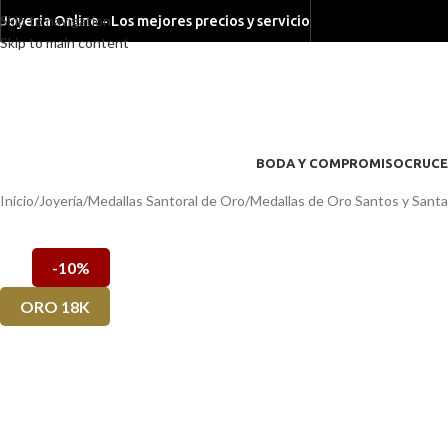
Skip to navigation
Joyeria Online - Los mejores precios y servicio
Skip to main content
BODA Y COMPROMISO
CRUCE
Inicio
/
Joyería
/
Medallas Santoral de Oro
/
Medallas de Oro Santos y Sant
-10%
ORO 18K