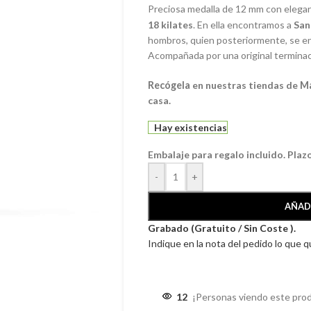
Preciosa medalla de 12 mm con elegant
18 kilates
. En ella encontramos a
Sa
hombros, quien posteriormente, se en
Acompañada por una original terminac
Recógela
en nuestras tiendas de
M
casa.
Hay existencias
Embalaje para regalo incluido. Plaz
-
+
AÑAD
Grabado (Gratuito / Sin Coste ).
Indique en la nota del pedido lo que 
12
¡Personas viendo este pro