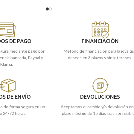
do con un crío sobre sus
San
Cristóbal
cruzando a un crío sobre sus
riormente, se enteraría
hombros, quien posteriormente, se enterarí
risto.
Acompañada por
que ese crío era
Cristo.
Acompañada por un
inación brillo y sencillo
elegantísima
terminación brillo y sencillo bis
lateral.
as tiendas de
Málaga
, o
Recógela
en nuestras tiendas de
Málaga
,
OS DE PAGO
FINANCIACIÓN
 la llevamos a casa.
cómprala
online y te la llevamos a casa.
gura mediante pago por
Método de financiación para la joya q
rencia bancaria, Paypal y
desees en 3 plazos y sin intereses.
Klarna.
OS DE ENVÍO
DEVOLUCIONES
do de forma segura en un
Aceptamos el cambio y/o devolución en
e 24/72 horas.
plazo máximo de 15 días tras ser recibi