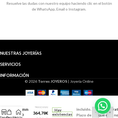
Resuelve las dudas con nuestro equipo haciendo clic en el botón
de WhatsApp, Email o Instagram.
NUESTRAS JOYERÍAS
SERVICIOS
INFORMACIÓN
© 2026
Torres JOYEROS
| Joyería Online
Embalaje
Medalla
para
San
regalo
Cristóbal
405,31
€
incluido.
Grabado (Gratu
16 mm
Hay
-
+
364,78
€
existencias
Oro
Plazo de
Indique en la n
Tienda
Carrito
Inicio