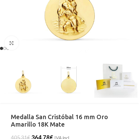
Clic para ampliar
Medalla San Cristóbal 16 mm Oro
Amarillo 18K Mate
364,78
€
405,31
€
IVA incl.