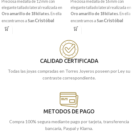
Preciosa medalla de 12 mm con
Preciosa medalla de 16 mm con
elegante tallado lateral realizada en
elegante tallado lateral realizada en
Oro amarillo de 18 kilates
. En ella
Oro amarillo de 18 kilates
. En ella
Cristóbal
Cristóbal
encontramos a
San
encontramos a
San
cruzando con un crío sobre sus
cruzando con un crío sobre sus
hombros, quien posteriormente, se
hombros, quien posteriormente, se
enteraría de que ese crío era
Cristo.
enteraría de que ese crío era
Cristo.
Acompañada por una original
elegantísima
Acompañada por una
terminación mate en toda su pieza.
terminación brillo y sencillo bisel
lateral.
CALIDAD CERTIFICADA
Recógela
en nuestras tiendas de
Málaga
cómprala
Recógela
, o
online y te la
en nuestras tiendas de
Todas las joyas compradas en Torres Joyeros poseen por Ley su
llevamos a casa.
Málaga
cómprala
, o
online y te la
contraste correspondiente.
llevamos a casa.
METODOS DE PAGO
Compra 100% segura mediante pago por tarjeta, transferencia
bancaria, Paypal y Klarna.