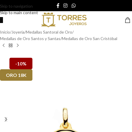
Skip to navigation
Skip to main content
Inicio
/
Joyería
/
Medallas Santoral de Oro
/
Medallas de Oro Santos y Santas
/
Medallas de Oro San Cristóbal
-10%
ORO 18K