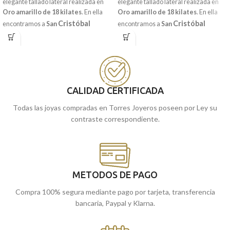
elegante tallado lateral realizada en
elegante tallado lateral realizada en
Oro amarillo de 18 kilates
. En ella
Oro amarillo de 18 kilates
. En ella
Cristóbal
Cristóbal
encontramos a
San
encontramos a
San
ayudando a cruzar a un crío sobre sus
cruzando con un crío sobre sus
hombros, quien posteriormente, se
hombros, quien posteriormente, se
enteraría de que ese mismo será
enteraría de que ese crío era
Cristo.
Cristo.
Acabado en terminación brillo y
Acompañada por una original
sencillo bisel lateral.
terminación mate en toda su pieza.
CALIDAD CERTIFICADA
Recógela
Recógela
en nuestras tiendas de
en nuestras tiendas de
Málaga
cómprala
Málaga
cómprala
, o
online y te la
, o
online y te la
Todas las joyas compradas en Torres Joyeros poseen por Ley su
llevamos a casa.
llevamos a casa.
contraste correspondiente.
METODOS DE PAGO
Compra 100% segura mediante pago por tarjeta, transferencia
bancaria, Paypal y Klarna.