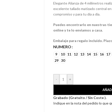
Elegante Alianza de 4 milímetros reali
excelente tallado matizado central en 
compromiso y para tu día a día.
Puedes encontrarlo en nuestras tien
online y te lo enviamos a casa.
Embalaje para regalo incluido. Plaz
NUMERO
9
10
11
12
13
14
15
16
17
29
30
-
+
AÑAD
Grabado (Gratuito / Sin Coste ).
Indique en la nota del pedido lo que 