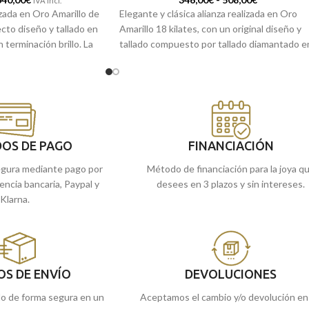
IVA incl.
izada en Oro Amarillo de
Elegante y clásica alianza realizada en Oro
ecto diseño y tallado en
Amarillo 18 kilates, con un original diseño y
terminación brillo. La
tallado compuesto por tallado diamantado e
 compromiso y que la
sus bordes junto a preciosas tallas
horizontales en su centro. El modelo perfec
para este día tan especial.
 en nuestras tiendas
refieres, encargarlo
Puedes encontrarlo en nuestras tiendas
mos a casa.
de Málaga, o si lo prefieres, encargarlo
online y te lo enviamos a casa.
OS DE PAGO
FINANCIACIÓN
gura mediante pago por
Método de financiación para la joya q
rencia bancaria, Paypal y
desees en 3 plazos y sin intereses.
Klarna.
OS DE ENVÍO
DEVOLUCIONES
do de forma segura en un
Aceptamos el cambio y/o devolución en