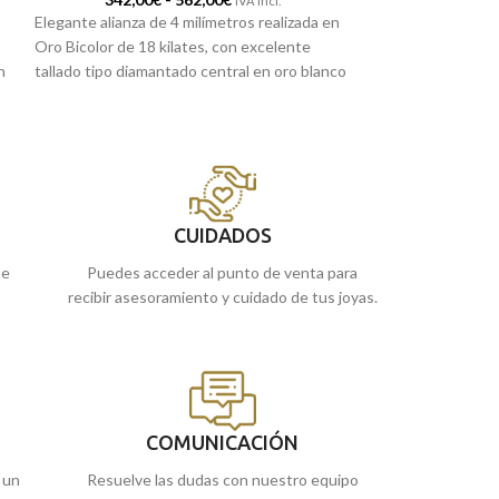
IVA incl.
Elegante alianza de 4 milímetros realizada en
Elegante y origina
Oro Bicolor de 18 kilates, con excelente
realizada en Oro B
n
tallado tipo diamantado central en oro blanco
radiante tallado 
que hace una perfecta combinación y
no pasa desaperci
to
contraste entre dos tonalidades de oro.
compromiso.
Puedes encontrarlo en nuestras tiendas
Puedes encontra
de Málaga, o si lo prefieres, encargarlo
de Málaga, o si l
online y te lo enviamos a casa.
online y te lo en
CUIDADOS
ue
Puedes acceder al punto de venta para
recibir asesoramiento y cuidado de tus joyas.
COMUNICACIÓN
 un
Resuelve las dudas con nuestro equipo