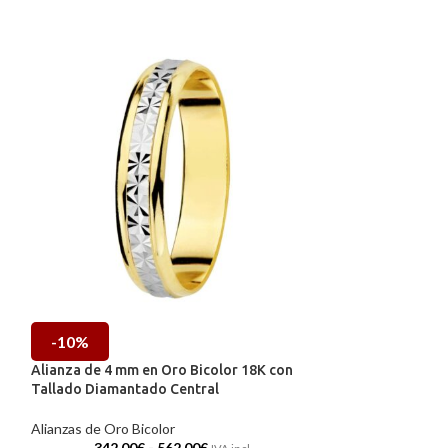
-10%
-10%
Alianza de 4 mm en Oro Bicolor 18K con
Alianza de 5 mm 
Tallado Diamantado Central
Matizado Centra
Alianzas de Oro Bicolor
Alianzas de Oro B
342,00
€
-
562,00
€
889,00
€