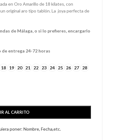
zada en Oro Amarillo de 18 kilates, con
un original aro tipo tablón. La joya perfecta de
das de Málaga, o si lo prefieres, encargarlo
o de entrega 24-72 horas
18
19
20
21
22
23
24
25
26
27
28
IR AL CARRITO
quiera poner: Nombre, Fecha,etc.