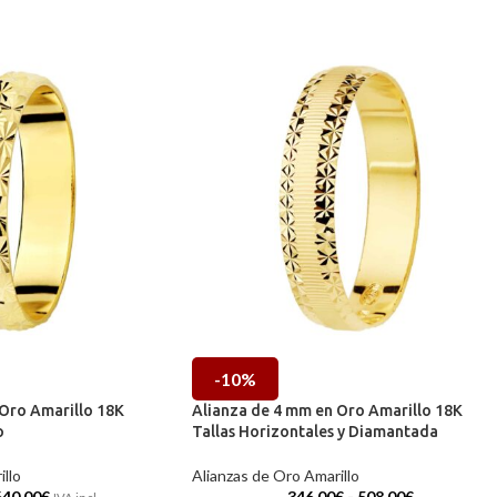
-10%
Oro Amarillo 18K
Alianza de 4 mm en Oro Amarillo 18K
o
Tallas Horizontales y Diamantada
llo
Alianzas de Oro Amarillo
640,00
€
346,00
€
-
508,00
€