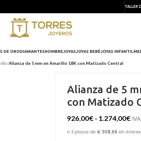
TALLER 
S DE ORO
DIAMANTES
HOMBRE
JOYAS
JOYAS BEBÉ
JOYAS INFANTIL
ME
illo
/
Alianza de 5 mm en Amarillo 18K con Matizado Central
Alianza de 5 m
con Matizado 
926,00
€
-
1.274,00
€
IVA 