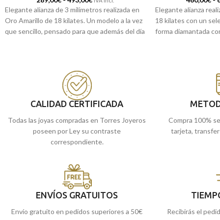
IVA incl.
Elegante alianza de 3 milímetros realizada en
Elegante alianza real
Oro Amarillo de 18 kilates. Un modelo a la vez
18 kilates con un sel
que sencillo, pensado para que además del día
forma diamantada con 
de tu boda te acompañe en tu día a día.
joya perfecta para el
lleves en tu día a día.
Puedes encontrarlo en nuestras tiendas
de Málaga, o si lo prefieres, encargarlo
Puedes encontrarlo
online y te lo enviamos a casa.
de Málaga, o si lo p
online y te lo envia
CALIDAD CERTIFICADA
METOD
Todas las joyas compradas en Torres Joyeros
Compra 100% se
poseen por Ley su contraste
tarjeta, transfe
correspondiente.
ENVÍOS GRATUITOS
TIEMP
Envío gratuito en pedidos superiores a 50€
Recibirás el pedi