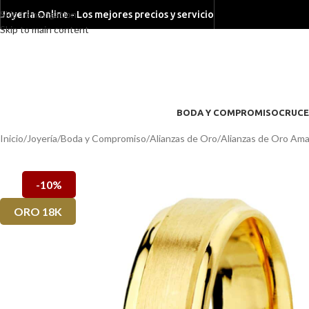
Skip to navigation
Joyeria Online - Los mejores precios y servicio
Skip to main content
BODA Y COMPROMISO
CRUCE
Inicio
/
Joyería
/
Boda y Compromiso
/
Alianzas de Oro
/
Alianzas de Oro Amar
-10%
ORO 18K