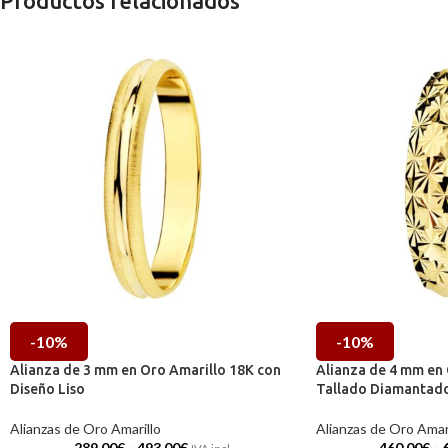
Productos relacionados
-10%
-10%
Alianza de 3 mm en Oro Amarillo 18K con
Alianza de 4 mm en 
Diseño Liso
Tallado Diamantad
Alianzas de Oro Amarillo
Alianzas de Oro Amari
289,00
€
-
493,00
€
460,00
€
-