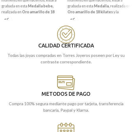
momento en que nacemos, estará
momento en que nacemos, estará
grabada en esta
Medalla bebe
,
grabada en esta
Medalla
,
realizada en
realizada en
Oro amarillo de 18
Oro amarillo de 18 kilates
y la
kilates
y la frase:
"YO TE
imagen del
niño
en el
pesebre.
GUARDARE".
Puedes encontrarla en nuestras
Puedes encontrarla en nuestras
tiendas de Málaga, o comprarla
tiendas de Málaga, o comprarla
online y te la enviamos a casa.
online y te la enviamos a casa.
CALIDAD CERTIFICADA
Todas las joyas compradas en Torres Joyeros poseen por Ley su
contraste correspondiente.
METODOS DE PAGO
Compra 100% segura mediante pago por tarjeta, transferencia
bancaria, Paypal y Klarna.