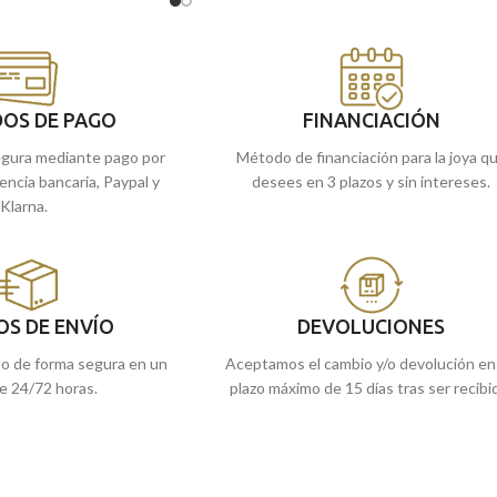
Burlón
con un clásico cerco. Ideal tanto par
niño o niña que realicen la primera comunión
 en nuestras tiendas
o si lo prefieres,
Puedes encontrarla en nuestras tiendas
te la enviamos a casa.
de Málaga y Melilla, o si lo prefieres,
encargarla online y te la enviamos a casa.
OS DE PAGO
FINANCIACIÓN
gura mediante pago por
Método de financiación para la joya q
rencia bancaria, Paypal y
desees en 3 plazos y sin intereses.
Klarna.
OS DE ENVÍO
DEVOLUCIONES
do de forma segura en un
Aceptamos el cambio y/o devolución en
e 24/72 horas.
plazo máximo de 15 días tras ser recibi