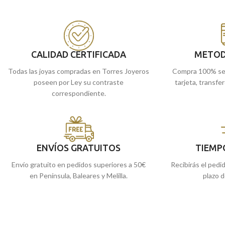
Burlón.
Ideal tanto para niño o niña que
Ángel Burlón".
realicen la primera comunión.
Puedes encontrarla
Puedes encontrarla en nuestras tiendas
de Málaga y Melilla, 
de Málaga y Melilla, o si lo prefieres,
encargarla online y 
encargarla online y te la enviamos a casa.
CALIDAD CERTIFICADA
METOD
Todas las joyas compradas en Torres Joyeros
Compra 100% se
poseen por Ley su contraste
tarjeta, transfe
correspondiente.
ENVÍOS GRATUITOS
TIEMP
Envío gratuito en pedidos superiores a 50€
Recibirás el pedi
en Península, Baleares y Melilla.
plazo d