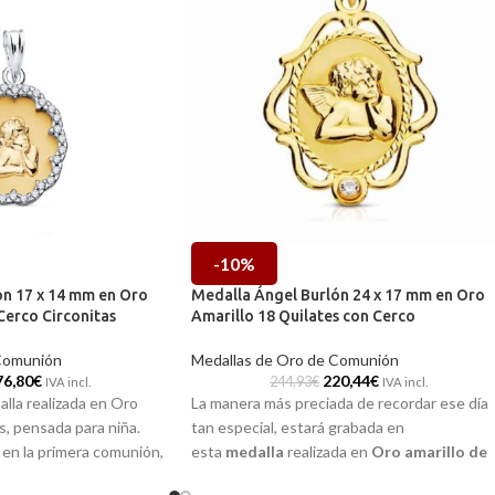
-10%
ón 17 x 14 mm en Oro
Medalla Ángel Burlón 24 x 17 mm en Oro
Cerco Circonitas
Amarillo 18 Quilates con Cerco
Comunión
Medallas de Oro de Comunión
76,80
€
220,44
€
244,93
€
IVA incl.
IVA incl.
alla realizada en Oro
La manera más preciada de recordar ese día
es, pensada para niña.
tan especial, estará grabada en
 en la primera comunión,
esta
medalla
realizada en
Oro amarillo de
 cariñoso y protector
18 quilates
y la imagen a relieve del
Ángel