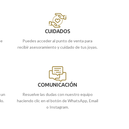
a
kilates
y la imagen a relieve de la niña
nácar. Una medall
.
rezando.
ideal para llevar 
Recógela en nuestras tiendas de Málaga, o
Puedes encontrar
cómprala online y te la llevamos a casa.
de Málaga, o si l
online y te la en
CUIDADOS
ue
Puedes acceder al punto de venta para
recibir asesoramiento y cuidado de tus joyas.
COMUNICACIÓN
 un
Resuelve las dudas con nuestro equipo
do.
haciendo clic en el botón de WhatsApp, Email
o Instagram.