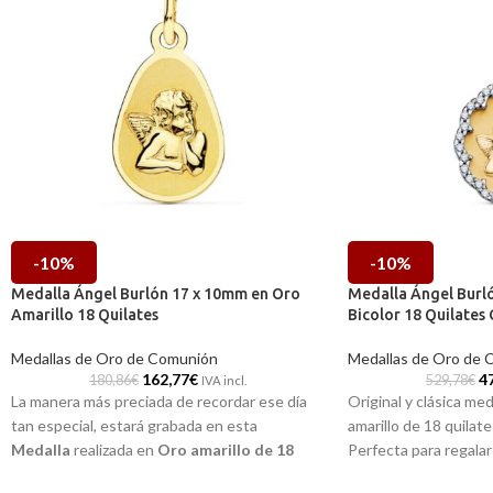
-10%
-10%
Medalla Ángel Burlón 17 x 10mm en Oro
Medalla Ángel Burl
Amarillo 18 Quilates
Bicolor 18 Quilates 
Medallas de Oro de Comunión
Medallas de Oro de 
162,77
€
4
180,86
€
529,78
€
IVA incl.
La manera más preciada de recordar ese día
Original y clásica med
tan especial, estará grabada en esta
amarillo de 18 quilat
Medalla
realizada en
Oro amarillo de 18
Perfecta para regalar
quilates
y la imagen a relieve del
Ángel
por ir acompañada del