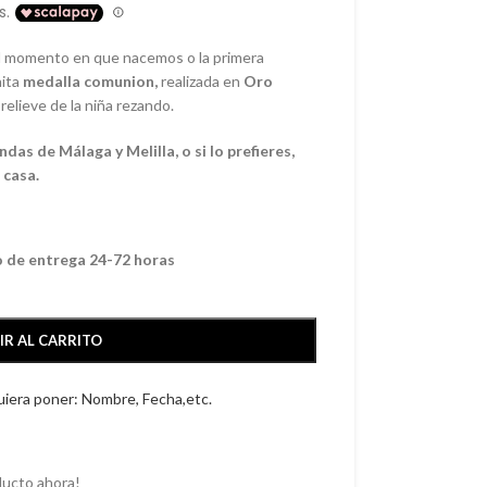
el momento en que nacemos o la primera
nita
m
edalla comunion
,
realizada en
Oro
 relieve de la niña rezando.
as de Málaga y Melilla, o si lo prefieres,
 casa.
o de entrega 24-72 horas
IR AL CARRITO
quiera poner: Nombre, Fecha,etc.
ducto ahora!