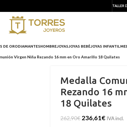
TALLER 
S DE ORO
DIAMANTES
HOMBRE
JOYAS
JOYAS BEBÉ
JOYAS INFANTIL
ME
unión Virgen Niña Rezando 16 mm en Oro Amarillo 18 Quilates
Medalla Comun
Rezando 16 mm
18 Quilates
236,61
€
262,90
€
IVA incl.