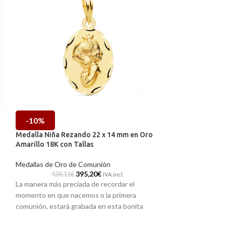
-10%
-10%
Medalla Niña Rezando 22 x 14 mm en Oro
Medalla Virgen 
Amarillo 18K con Tallas
Amarillo 18K Ná
Medallas de Oro de Comunión
Medallas de Oro 
395,20
€
439,11
€
289,48
IVA incl.
La manera más preciada de recordar el
Sencilla medalla d
momento en que nacemos o la primera
Oro amarillo de 18 
comunión, estará grabada en esta bonita
clásico diseño ac
medalla
,
realizada en
Oro amarillo de 18
central de la tier