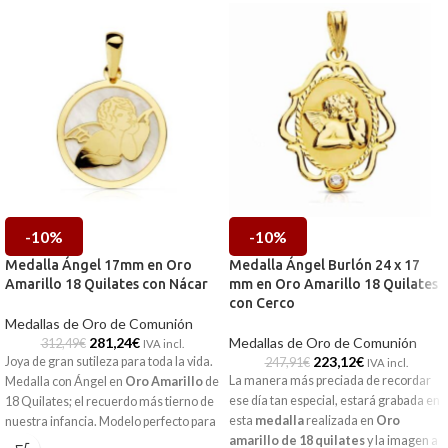
-10%
-10%
Medalla Ángel 17mm en Oro
Medalla Ángel Burlón 24 x 17
Amarillo 18 Quilates con Nácar
mm en Oro Amarillo 18 Quilates
con Cerco
Medallas de Oro de Comunión
281,24
€
Medallas de Oro de Comunión
312,49
€
IVA incl.
223,12
€
Joya de gran sutileza para toda la vida.
247,91
€
IVA incl.
La manera más preciada de recordar
Medalla con Ángel en
Oro Amarillo
de
ese día tan especial, estará grabada en
18 Quilates; el recuerdo más tierno de
esta
medalla
realizada en
Oro
nuestra infancia. Modelo perfecto para
amarillo de 18 quilates
y la imagen a
regalar en la primera comunión.