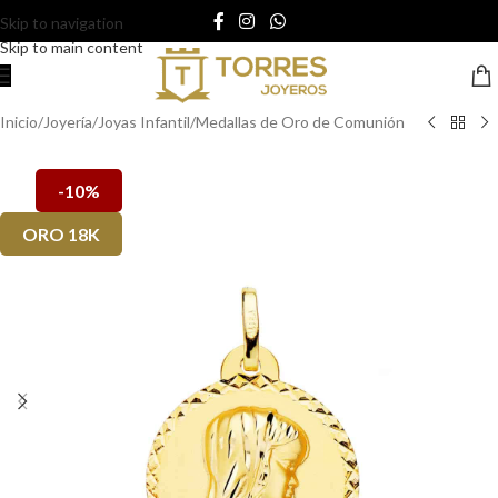
Skip to navigation
Skip to main content
Inicio
/
Joyería
/
Joyas Infantil
/
Medallas de Oro de Comunión
-10%
ORO 18K