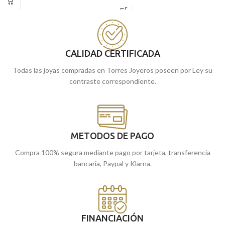
relieve del
Ángel Burlón
con un clásico
Puedes encontrarla en nuestras
cerco. Ideal tanto para niño o niña que
tiendas de Málaga y Melilla, o si lo
realicen la primera comunión.
prefieres, encargarla online y te la
Puedes encontrarla en nuestras
enviamos a casa.
tiendas de Málaga y Melilla, o si lo
CALIDAD CERTIFICADA
prefieres, encargarla online y te la
Todas las joyas compradas en Torres Joyeros poseen por Ley su
enviamos a casa.
contraste correspondiente.
METODOS DE PAGO
Compra 100% segura mediante pago por tarjeta, transferencia
bancaria, Paypal y Klarna.
FINANCIACIÓN