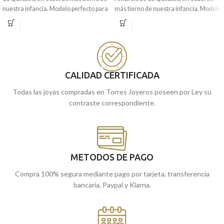
nuestra infancia. Modelo perfecto para
más tierno de nuestra infancia. Modelo
regalar en la primera comunión.
perfecto para regalar en la primera
comunión.
Puedes encontrarla en nuestras
tiendas de Málaga y Melilla, o si lo
Puedes encontrarla en nuestras
prefieres, encargarla online y te la
tiendas de Málaga y Melilla, o si lo
enviamos a casa.
prefieres, encargarla online y te la
CALIDAD CERTIFICADA
enviamos a casa.
Todas las joyas compradas en Torres Joyeros poseen por Ley su
contraste correspondiente.
METODOS DE PAGO
Compra 100% segura mediante pago por tarjeta, transferencia
bancaria, Paypal y Klarna.