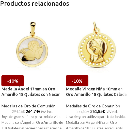
Productos relacionados
-10%
-10%
Medalla Ángel 17mm en Oro
Medalla Virgen Niña 18mm en
Amarillo 18 Quilates con Nácar
Oro Amarillo 18 Quilates Calada
Medallas de Oro de Comunión
Medallas de Oro de Comunión
264,74
€
251,85
€
294,16
€
279,83
€
IVA incl.
IVA incl.
Joya de gran sutileza para toda la vida.
Joya de gran sutileza para toda la vida.
Medalla con Ángel en
Oro Amarillo
de
Medalla con Virgen Niña en Oro
18 Quilates; el recuerdo más tierno de
Amarillo de 18 Quilates, el recuerdo