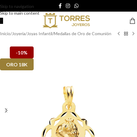
Skip to navigation
Skip to main content
Inicio
/
Joyería
/
Joyas Infantil
/
Medallas de Oro de Comunión
-10%
ORO 18K