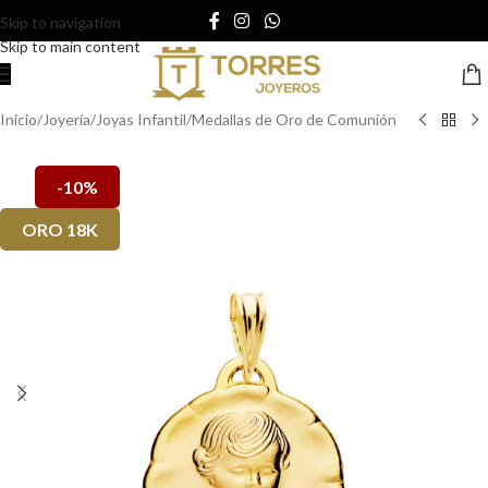
Skip to navigation
Skip to main content
Inicio
/
Joyería
/
Joyas Infantil
/
Medallas de Oro de Comunión
-10%
ORO 18K