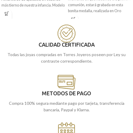
comunión, estará grabada en esta
más tierno de nuestra infancia. Modelo
bonita medalla, realizada en Oro
perfecto para regalar en la primera
amarillo de 18 quilates y la imagen a
comunión.
relieve de la Virgen Niña rezando.
Puedes encontrarla en nuestras
Modelo clásico y original, en forma de
tiendas de Málaga y Melilla, o si lo
lágrima, gracias a sus bordes
prefieres, encargarla online y te la
ligeramente tallados, que le
CALIDAD CERTIFICADA
enviamos a casa.
acompañará toda la vida. el regalo
perfecto para la primera comunión.
Todas las joyas compradas en Torres Joyeros poseen por Ley su
contraste correspondiente.
Puedes encontrarla en nuestras
tiendas de Málaga y Melilla, o si lo
prefieres, encargarla online y te la
enviamos a casa.
METODOS DE PAGO
Compra 100% segura mediante pago por tarjeta, transferencia
bancaria, Paypal y Klarna.