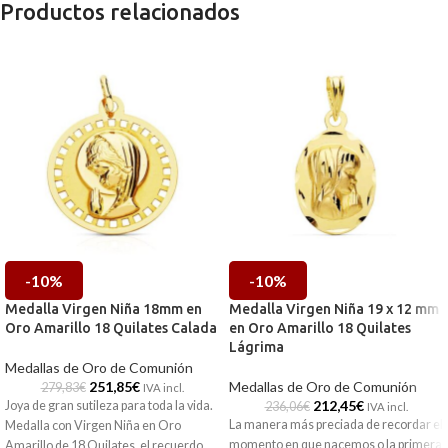
Productos relacionados
-10%
-10%
Medalla Virgen Niña 18mm en
Medalla Virgen Niña 19 x 12 mm
Oro Amarillo 18 Quilates Calada
en Oro Amarillo 18 Quilates
Lágrima
Medallas de Oro de Comunión
251,85
€
Medallas de Oro de Comunión
279,83
€
IVA incl.
212,45
€
Joya de gran sutileza para toda la vida.
236,06
€
IVA incl.
La manera más preciada de recordar el
Medalla con Virgen Niña en Oro
momento en que nacemos o la primera
Amarillo de 18 Quilates, el recuerdo