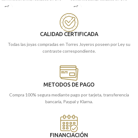
Amarillo de 18 quilates. Una pieza de
amarillo de 18 kilates
y la imagen a
joyería especial de comunión, que no
relieve de la niña rezando.
querrá quitarse nunca.
Recógela en nuestras tiendas de
Puedes encontrarla en nuestras
Málaga, o cómprala online y te la
tiendas de Málaga y Melilla, o si lo
llevamos a casa.
CALIDAD CERTIFICADA
prefieres, encargarla online y te la
Todas las joyas compradas en Torres Joyeros poseen por Ley su
enviamos a casa.
contraste correspondiente.
METODOS DE PAGO
Compra 100% segura mediante pago por tarjeta, transferencia
bancaria, Paypal y Klarna.
FINANCIACIÓN