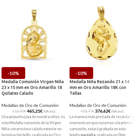
-10%
-10%
Medalla Comunión Virgen Niña
Medalla Niña Rezando 21 x 14
23 x 15 mm en Oro Amarillo 18
mm en Oro Amarillo 18K con
Quilates Calado
Tallas
Medallas de Oro de Comunión
Medallas de Oro de Comunión
465,21
€
376,62
€
516,90
€
418,47
€
IVA incl.
IVA incl.
Una pequeña joya de nuestra niñez, es
La manera más preciada de recordar el
esta Medalla comunión de la Virgen
momento en que nacemos o la primera
Niña con precioso calado exterior en
comunión, estará grabada en esta
terminación brillo, realizada en Oro
bonita
medalla
,
realizada en
Oro