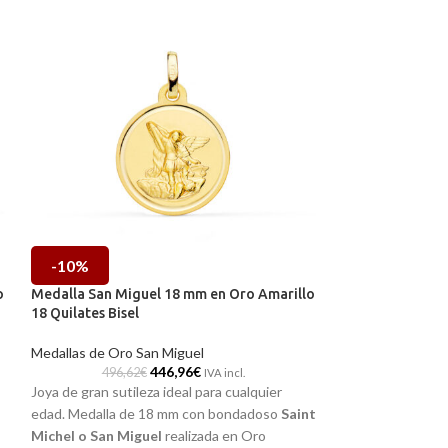
-10%
-10%
o
Medalla San Miguel 18 mm en Oro Amarillo
Medalla San Mig
18 Quilates Bisel
18 Quilates Talla
Medallas de Oro San Miguel
Medallas de Oro 
446,96
€
496,62
€
506,67
IVA incl.
Joya de gran sutileza ideal para cualquier
Joya de gran sutil
edad. Medalla de 18 mm con bondadoso
Saint
edad. Medalla de
Michel o San Miguel
realizada en
Oro
Michel o San Mi