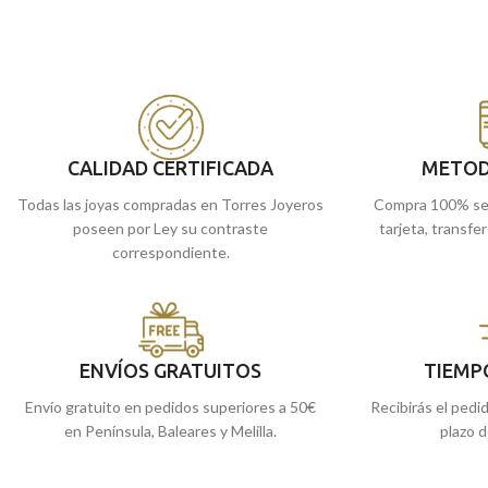
Corazón de Jesús. Realizado en Oro amarillo
Amarillo
de 18 kilates
de 18 kilates y unas medidas de 31 x 27 mm
colocártela y llevar a
de diámetro.
ello que no debes dej
oportunidad.
Puedes encontrarla en nuestras tiendas
de Málaga, o si la compras online, te la
Puedes encontrarla
enviamos a casa.
de
Málaga
, o compra
llevamos a casa.
CALIDAD CERTIFICADA
METOD
Todas las joyas compradas en Torres Joyeros
Compra 100% se
poseen por Ley su contraste
tarjeta, transfe
correspondiente.
ENVÍOS GRATUITOS
TIEMP
Envío gratuito en pedidos superiores a 50€
Recibirás el pedi
en Península, Baleares y Melilla.
plazo d