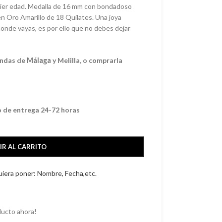
quier edad. Medalla de 16 mm con bondadoso
en
Oro Amarillo
de 18 Quilates. Una joya
 donde vayas, es por ello que no debes dejar
endas de
Málaga
y Melilla, o comprarla
o de entrega 24-72 horas
IR AL CARRITO
quiera poner: Nombre, Fecha,etc.
ducto ahora!