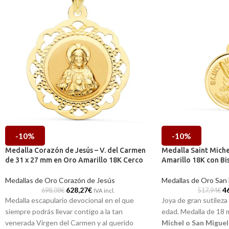
-10%
-10%
Medalla Corazón de Jesús – V. del Carmen
Medalla Saint Mich
de 31 x 27 mm en Oro Amarillo 18K Cerco
Amarillo 18K con Bi
Medallas de Oro Corazón de Jesús
Medallas de Oro San
628,27
€
4
698,08
€
517,94
€
IVA incl.
Medalla escapulario devocional en el que
Joya de gran sutileza 
siempre podrás llevar contigo a la tan
edad. Medalla de 18
venerada Virgen del Carmen y al querido
Michel o San Migue