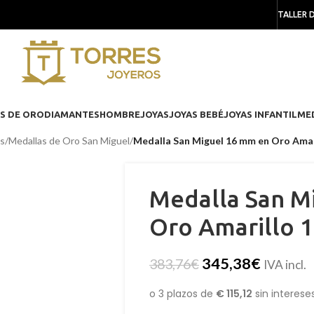
TALLER 
S DE ORO
DIAMANTES
HOMBRE
JOYAS
JOYAS BEBÉ
JOYAS INFANTIL
ME
as
/
Medallas de Oro San Miguel
/
Medalla San Miguel 16 mm en Oro Amari
Medalla San M
Oro Amarillo 1
345,38
€
383,76
€
IVA incl.