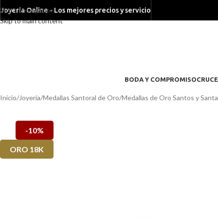
Skip to navigation
Joyeria Online - Los mejores precios y servicio
Skip to main content
BODA Y COMPROMISO
CRUCE
Inicio
/
Joyería
/
Medallas Santoral de Oro
/
Medallas de Oro Santos y Sant
-10%
ORO 18K