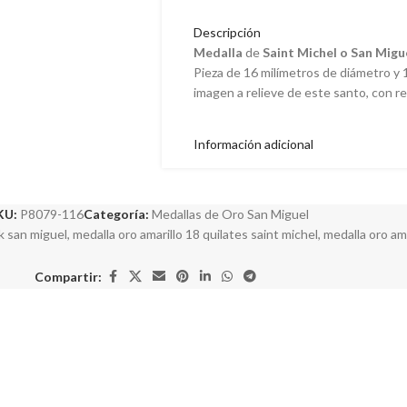
Descripción
Medalla
de
Saint Michel o San Migu
Pieza de 16 milímetros de diámetro y 1
imagen a relieve de este santo, con re
Información adicional
KU:
P8079-116
Categoría:
Medallas de Oro San Miguel
k san miguel
,
medalla oro amarillo 18 quilates saint michel
,
medalla oro ama
Compartir: