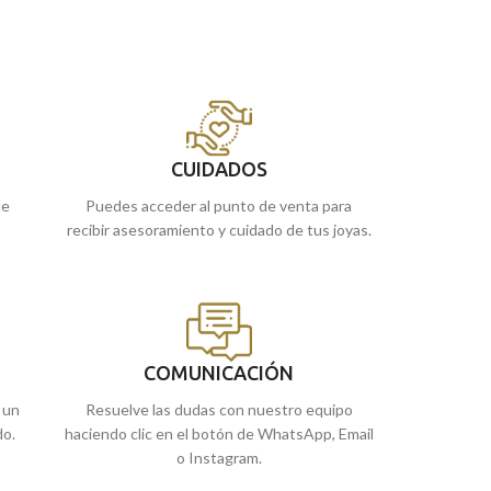
Amarillo
de 18 Quilates. Una joya perfecta
Amarillo
de 18 Qui
para colocártela y llevar allá donde vayas, es
para colocártela y 
a
por ello que no debes dejar escapar esta
por ello que no d
oportunidad.
oportunidad.
Puedes encontrarla en nuestras tiendas
Puedes encontrar
de
Málaga
y Melilla, o comprarla online y te
de
Málaga
y Meli
 o
la llevamos a casa.
la llevamos a cas
CUIDADOS
ue
Puedes acceder al punto de venta para
recibir asesoramiento y cuidado de tus joyas.
COMUNICACIÓN
 un
Resuelve las dudas con nuestro equipo
do.
haciendo clic en el botón de WhatsApp, Email
o Instagram.