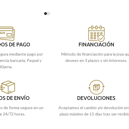
. Una joya perfecta para
San
Cristóbal
cruzando a un crío sobre sus
llá donde vayas, es por
hombros, quien posteriormente, se enterarí
ar escapar esta
de que ese crío era
Cristo.
Acompañada por
una
elegantísima
terminación brillo y
elaborado tallado lateral.
 en nuestras tiendas
rla online y te la
Recógela
en nuestras tiendas de
Málaga
,
OS DE PAGO
FINANCIACIÓN
cómprala
online y te la llevamos a casa.
gura mediante pago por
Método de financiación para la joya q
rencia bancaria, Paypal y
desees en 3 plazos y sin intereses.
Klarna.
OS DE ENVÍO
DEVOLUCIONES
do de forma segura en un
Aceptamos el cambio y/o devolución en
e 24/72 horas.
plazo máximo de 15 días tras ser recibi