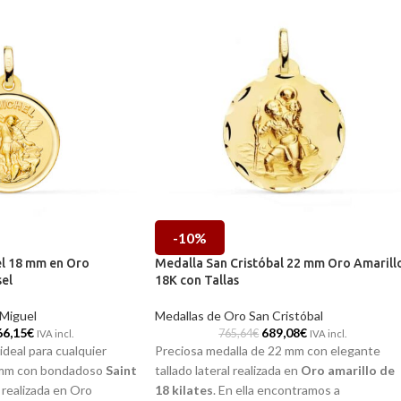
-10%
el 18 mm en Oro
Medalla San Cristóbal 22 mm Oro Amarill
sel
18K con Tallas
 Miguel
Medallas de Oro San Cristóbal
66,15
€
689,08
€
765,64
€
IVA incl.
IVA incl.
ideal para cualquier
Preciosa medalla de 22 mm con elegante
 mm con bondadoso
Saint
tallado lateral realizada en
Oro amarillo de
l
realizada en
Oro
18 kilates
. En ella encontramos a