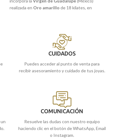
incorpora la
Virgen de Guadalupe
(México)
forma de gota, qu
realizada en
Oro amarillo
de 18 kilates, en
Guadalupe
(Méxic
terminación brillo con detalles a relieve y
amarillo
de 18 kil
i
preciosas tallas en su borde. Joya de gran
con detalles talla
sutileza perfecta para ti o regalar a quien más
sutileza perfecta 
quieras, que incorpora además su colorida
quieras.
 o
bandera.
Recógela
en nues
Recógela
en nuestras tiendas de
Málaga
, o
cómprala
online 
CUIDADOS
cómprala
online y te la llevamos a casa.
ue
Puedes acceder al punto de venta para
recibir asesoramiento y cuidado de tus joyas.
COMUNICACIÓN
 un
Resuelve las dudas con nuestro equipo
do.
haciendo clic en el botón de WhatsApp, Email
o Instagram.