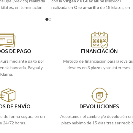
dalupe (México) realizada
con la
Virgen de Guadalupe
(México)
 kilates, en terminación
realizada en
Oro amarillo
de 18 kilates, en
lados a relieve. Joya de
terminación mate con detalles tallados a
 para ti o regalar a quien
relieve. Joya de gran sutileza perfecta para t
o regalar a quien más quieras.
as tiendas de
Málaga
, o
Recógela
en nuestras tiendas de
Málaga
,
 la llevamos a casa.
cómprala
online y te la llevamos a casa.
OS DE PAGO
FINANCIACIÓN
gura mediante pago por
Método de financiación para la joya q
rencia bancaria, Paypal y
desees en 3 plazos y sin intereses.
Klarna.
OS DE ENVÍO
DEVOLUCIONES
do de forma segura en un
Aceptamos el cambio y/o devolución en
e 24/72 horas.
plazo máximo de 15 días tras ser recibi