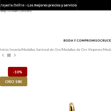
Skip to navigation
Joyeria Online - Los mejores precios y servicio
Skip to main content
BODA Y COMPROMISO
CRUCE
Inicio
/
Joyería
/
Medallas Santoral de Oro
/
Medallas de Oro Vírgenes
/
Meda
-10%
ORO 18K