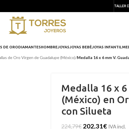
TALLER 
S DE ORO
DIAMANTES
HOMBRE
JOYAS
JOYAS BEBÉ
JOYAS INFANTIL
ME
llas de Oro Virgen de Guadalupe (México)
/
Medalla 16 x 6 mm V. Guada
Medalla 16 x 
(México) en Or
con Silueta
202,31
€
224,79
€
IVA incl.