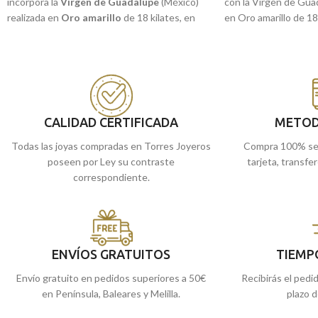
incorpora la
Virgen de Guadalupe
(México)
con la Virgen de Gua
realizada en
Oro amarillo
de 18 kilates, en
en Oro amarillo de 18
terminación brillo y detalles tallados a relieve,
brillo con detalles tal
que incorpora a su alrededor un más que
gran sutileza perfecta
original cerco calado. Joya de gran sutileza
más quieras.
perfecta para ti o regalar a quien más quieras.
Recógela
en nuestr
Recógela
en nuestras tiendas de
Málaga
, o
cómprala
online y te
cómprala
online y te la llevamos a casa.
CALIDAD CERTIFICADA
METOD
Todas las joyas compradas en Torres Joyeros
Compra 100% se
poseen por Ley su contraste
tarjeta, transfe
correspondiente.
ENVÍOS GRATUITOS
TIEMP
Envío gratuito en pedidos superiores a 50€
Recibirás el pedi
en Península, Baleares y Melilla.
plazo d