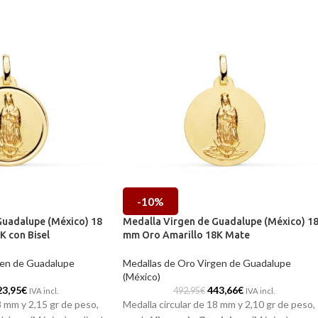
-10%
Guadalupe (México) 18
Medalla Virgen de Guadalupe (México) 1
 con Bisel
mm Oro Amarillo 18K Mate
gen de Guadalupe
Medallas de Oro Virgen de Guadalupe
(México)
23,95
€
443,66
€
492,95
€
IVA incl.
IVA incl.
8 mm y 2,15 gr de peso,
Medalla circular de 18 mm y 2,10 gr de peso,