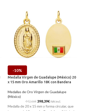
-10%
-10%
8
Medalla Virgen de Guadalupe (México) 20
Medalla Virgen 
x 15 mm Oro Amarillo 18K con Bandera
x 15 mm Oro Ama
Medallas de Oro Virgen de Guadalupe
Medallas de Oro 
(México)
(México)
398,39
€
442,66
€
361,49
IVA incl.
Medalla de 20 x 15 mm y forma circular, que
Medalla de 23 x 1