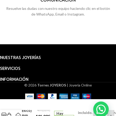
Resuelve las dudas con nuestro equipo haciendo clic en el botón
de WhatsApp, Email o Instagram.
NUESTRAS JOYERÍAS
SERVICIOS
INFORMACIÓN
© 2026
Torres JOYEROS
| Joyería Online
Embalaje
Medalla
Virgen de
para
Guadalupe
regalo
490,09
€
(México)
incluido.
Grabado (Grat
Hay
-
+
18 mm