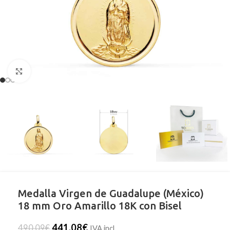
Clic para ampliar
Medalla Virgen de Guadalupe (México)
18 mm Oro Amarillo 18K con Bisel
441,08
€
490,09
€
IVA incl.