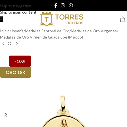
Skip to navigation
Skip to main content
Inicio
/
Joyería
/
Medallas Santoral de Oro
/
Medallas de Oro Vírgenes
/
Medallas de Oro Virgen de Guadalupe (México)
-10%
ORO 18K