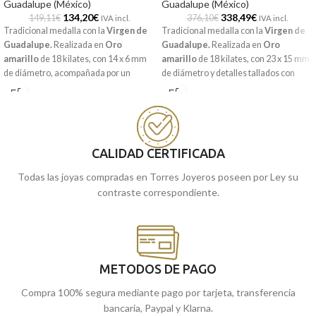
Guadalupe (México)
Guadalupe (México)
134,20
€
338,49
€
149,11
€
376,10
€
IVA incl.
IVA incl.
Tradicional medalla con la
Virgen de
Tradicional medalla con la
Virgen de
Guadalupe.
Realizada en
Oro
Guadalupe.
Realizada en
Oro
amarillo
de 18 kilates, con 14 x 6 mm
amarillo
de 18 kilates, con 23 x 15 mm
de diámetro, acompañada por un
de diámetro y detalles tallados con
precioso y elegante cerco que recoge a
imagen a relieve.
la virgen.
Recógela
en nuestras tiendas de
Recógela
en nuestras tiendas de
cómprala
Málaga
, o
online y te la
Málaga
cómprala
, o
online y te la
llevamos a casa.
CALIDAD CERTIFICADA
llevamos a casa.
Todas las joyas compradas en Torres Joyeros poseen por Ley su
contraste correspondiente.
METODOS DE PAGO
Compra 100% segura mediante pago por tarjeta, transferencia
bancaria, Paypal y Klarna.