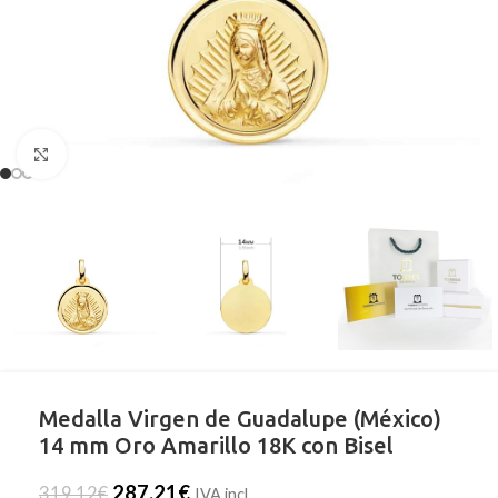
Clic para ampliar
Medalla Virgen de Guadalupe (México)
14 mm Oro Amarillo 18K con Bisel
287,21
€
319,12
€
IVA incl.