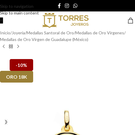
Skip to navigation
Skip to main content
Inicio
/
Joyería
/
Medallas Santoral de Oro
/
Medallas de Oro Vírgenes
/
Medallas de Oro Virgen de Guadalupe (México)
-10%
ORO 18K