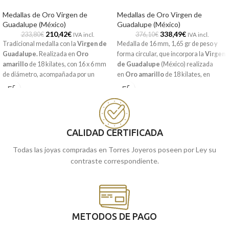
Medallas de Oro Virgen de
Medallas de Oro Virgen de
Guadalupe (México)
Guadalupe (México)
210,42
€
338,49
€
233,80
€
376,10
€
IVA incl.
IVA incl.
Tradicional medalla con la
Virgen de
Medalla de 16 mm, 1,65 gr de peso y
Guadalupe.
Realizada en
Oro
forma circular, que incorpora la
Virgen
amarillo
de 18 kilates, con 16 x 6 mm
de Guadalupe
(México) realizada
de diámetro, acompañada por un
en
Oro amarillo
de 18 kilates, en
precioso y elegante cerco que recoge a
terminación brillo con detalles tallados
la virgen.
a relieve. Joya de gran sutileza perfecta
para ti o regalar a quien más quieras.
Recógela
en nuestras tiendas de
Recógela
en nuestras tiendas de
Málaga
cómprala
, o
online y te la
CALIDAD CERTIFICADA
Málaga
cómprala
llevamos a casa.
, o
online y te la
llevamos a casa.
Todas las joyas compradas en Torres Joyeros poseen por Ley su
contraste correspondiente.
METODOS DE PAGO