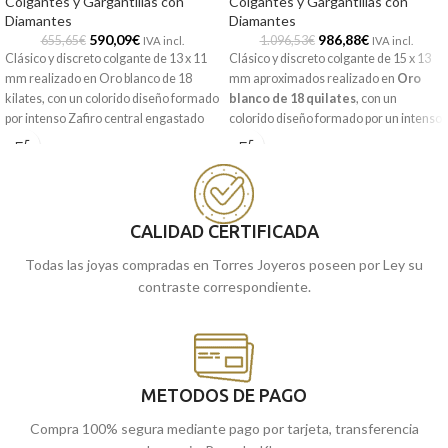
Colgantes y Gargantillas con
Colgantes y Gargantillas con
Diamantes
Diamantes
590,09
€
986,88
€
655,65
€
1.096,53
€
IVA incl.
IVA incl.
Clásico y discreto colgante de 13 x 11
Clásico y discreto colgante de 15 x 13
mm realizado en Oro blanco de 18
mm aproximados realizado en
Oro
kilates, con un colorido diseño formado
blanco de 18 quilates
, con un
por intenso Zafiro central engastado
colorido diseño formado por un intenso
por una orla de radiantes y elegantes
Zafiro
central engastado por una orla
Diamantes de laboratorio en talla
de radiantes y elegantes
Diamantes
brillante. Un colgante que deberás
en talla brillante. Un colgante que
tener en tu joyero. Perfecto para las
deberás tener en tu joyero. Perfecto
ocasiones más especiales.
para las ocasiones más especiales.
CALIDAD CERTIFICADA
Recógela en nuestras tiendas de
Todas las joyas compradas en Torres Joyeros poseen por Ley su
Málaga, o cómprala online y te la
contraste correspondiente.
enviamos a casa.
METODOS DE PAGO
Compra 100% segura mediante pago por tarjeta, transferencia