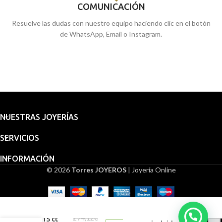
COMUNICACIÓN
Resuelve las dudas con nuestro equipo haciendo clic en el botón
de WhatsApp, Email o Instagram.
NUESTRAS JOYERÍAS
SERVICIOS
INFORMACIÓN
© 2026
Torres JOYEROS
| Joyería Online
Embalaje
Gargantilla
para
Diamante
regalo
294,12
€
0,015 ct