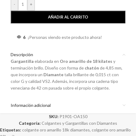
-
+
AÑADIR AL CARRITO
6
¡Personas viendo este producto ahora!
Descripción
Gargantilla
elaborada en
Oro amarillo de 18 kilates
y
terminación brillo. Diseño con forma de
chatón
de 4,85 mm,
que incorpora un
Diamante
talla brillante de 0,015 ct con
color G y calidad VS2. Además, incorpora una cadena tipo
veneciana de 42 cm pasada sobre el propio colgante.
Información adicional
SKU:
P1901-OA150
Categoría:
Colgantes y Gargantillas con Diamantes
Etiquetas:
colgante oro amarillo 18k diamantes
,
colgante oro amarillo