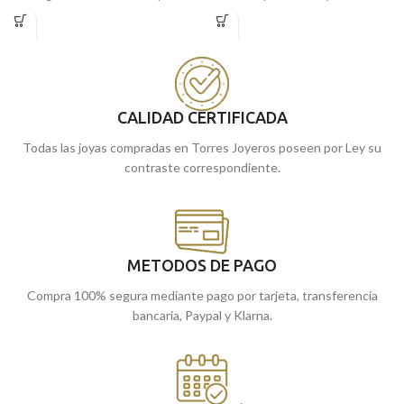
Sagrado Corazón de Jesús
en
Oro
realizada en Oro amarillo de 18 kilates
Amarillo
de 18 kilates. Preciosos
con 16 x 10 mm y viene decorada con
detalles laterales tallados que la hacen
un original esmalte blanco junto a
perfecta para ti.
detalles en terminación lisa brillo.
Puedes encontrarlas en nuestras
Málaga
cómprala
CALIDAD CERTIFICADA
tiendas de
, o
online y te la enviamos a casa.
Todas las joyas compradas en Torres Joyeros poseen por Ley su
contraste correspondiente.
METODOS DE PAGO
Compra 100% segura mediante pago por tarjeta, transferencia
bancaria, Paypal y Klarna.