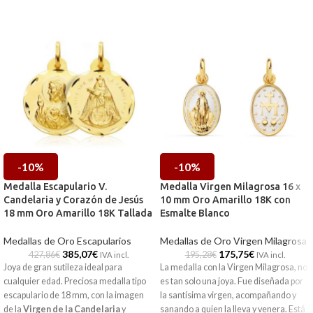
-10%
-10%
Medalla Escapulario V.
Medalla Virgen Milagrosa 16 x
Candelaria y Corazón de Jesús
10 mm Oro Amarillo 18K con
18 mm Oro Amarillo 18K Tallada
Esmalte Blanco
Medallas de Oro Escapularios
Medallas de Oro Virgen Milagrosa
385,07
€
175,75
€
427,86
€
195,28
€
IVA incl.
IVA incl.
Joya de gran sutileza ideal para
La medalla con la Virgen Milagrosa, no
cualquier edad. Preciosa medalla tipo
es tan solo una joya. Fue diseñada por
escapulario de 18 mm, con la imagen
la santísima virgen, acompañando y
de la
Virgen de la Candelaria
y
sanando a quien la lleva y venera. Está