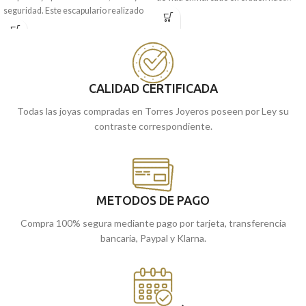
seguridad. Este escapulario realizado
Ello lo puedes encontrar en esta
en Oro amarillo de 18 kilates, contiene
medalla tipo escapulario que está
a ambas vírgenes en 16 mm de
realizada en excelente oro amarillo de
diámetro. Llévalo siempre contigo.
18 kilates, con 16 mm de diámetro y un
original bisel en su borde para darle un
Puedes encontrarla en nuestras
toque más original.
tiendas de Málaga, o si la compras
CALIDAD CERTIFICADA
online, te la enviamos a casa.
Todas las joyas compradas en Torres Joyeros poseen por Ley su
contraste correspondiente.
METODOS DE PAGO
Compra 100% segura mediante pago por tarjeta, transferencia
bancaria, Paypal y Klarna.