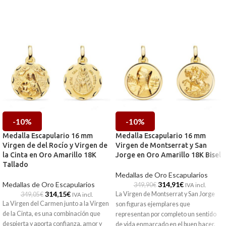
-10%
-10%
Medalla Escapulario 16 mm
Medalla Escapulario 16 mm
Virgen de del Rocío y Virgen de
Virgen de Montserrat y San
la Cinta en Oro Amarillo 18K
Jorge en Oro Amarillo 18K Bisel
Tallado
Medallas de Oro Escapularios
Medallas de Oro Escapularios
314,91
€
349,90
€
IVA incl.
314,15
€
La Virgen de Montserrat y San Jorge
349,05
€
IVA incl.
La Virgen del Carmen junto a la Virgen
son figuras ejemplares que
de la Cinta, es una combinación que
representan por completo un sentido
despierta y aporta confianza, amor y
de vida enmarcado en el buen hacer.