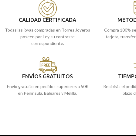
mm de diámetro y un o
enviamos a casa.
borde para darle un t
CALIDAD CERTIFICADA
METOD
Todas las joyas compradas en Torres Joyeros
Compra 100% se
poseen por Ley su contraste
tarjeta, transfe
correspondiente.
ENVÍOS GRATUITOS
TIEMP
Envío gratuito en pedidos superiores a 50€
Recibirás el pedi
en Península, Baleares y Melilla.
plazo d