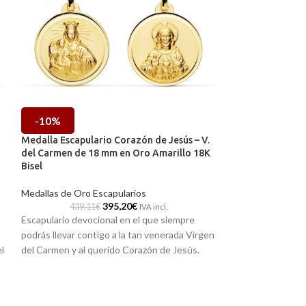
-10%
-10%
Medalla Escapulario Corazón de Jesús – V.
Medalla Escapula
del Carmen de 18 mm en Oro Amarillo 18K
Virgen Candelar
Bisel
Medallas de Oro E
Medallas de Oro Escapularios
562,97
395,20
€
Joya de gran sutil
439,11
€
IVA incl.
Escapulario devocional en el que siempre
edad. Medalla de 
podrás llevar contigo a la tan venerada Virgen
Laguna y Virgen C
l
del Carmen y al querido Corazón de Jesús.
amarillo de 18 kil
a
Realizado en Oro amarillo de 18 kilates y 18
relieve y tallada.
en
mm de diámetro.
Puedes encontrar
Recógela
en nuestras tiendas de Málaga, o
de Málaga, o si l