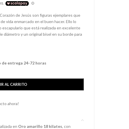
 Corazón de Jesús son figuras ejemplares que
e vida enmarcado en el buen hacer. Ello lo
 escapulario que está realizada en excelente
de diámetro y un original bisel en su borde para
o de entrega 24-72 horas
IR AL CARRITO
cto ahora!
alizada en
Oro amarillo 18 kilates
, con