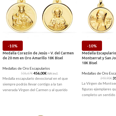
-10%
-10%
Medalla Corazón de Jesús – V. del Carmen
Medalla Escapulari
de 20 mm en Oro Amarillo 18K Bisel
Montserrat y San Jo
18K Bisel
Medallas de Oro Escapularios
456,00
€
Medallas de Oro Esca
506,67
€
IVA incl.
3
Medalla escapulario devocional en el que
349,90
€
La Virgen de Montser
siempre podrás llevar contigo a la tan
figuras ejemplares q
venerada Virgen del Carmen y al querido
completo un sentido 
Corazón de Jesús. Realizado en Oro amarillo
buen hacer. Ello lo p
de 18 kilates y 20 mm de diámetro.
medalla tipo escapula
Puedes encontrarla en nuestras tiendas
excelente oro amarill
de Málaga, o si la compras online, te la