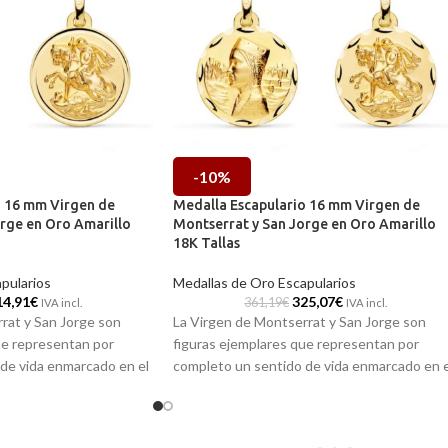
-10%
o 16 mm Virgen de
Medalla Escapulario 16 mm Virgen de
rge en Oro Amarillo
Montserrat y San Jorge en Oro Amarillo
18K Tallas
pularios
Medallas de Oro Escapularios
14,91
€
325,07
€
361,19
€
IVA incl.
IVA incl.
rat y San Jorge son
La Virgen de Montserrat y San Jorge son
ue representan por
figuras ejemplares que representan por
de vida enmarcado en el
completo un sentido de vida enmarcado en e
uedes encontrar en esta
buen hacer. Ello lo puedes encontrar en est
rio que está realizada en
medalla tipo escapulario que está realizada 
o de 18 kilates, con 16
excelente oro amarillo de 18 kilates, con 16