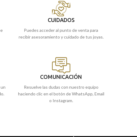
cómprala online y te la llevamos a casa.
encargarla online
CUIDADOS
ue
Puedes acceder al punto de venta para
recibir asesoramiento y cuidado de tus joyas.
COMUNICACIÓN
 un
Resuelve las dudas con nuestro equipo
do.
haciendo clic en el botón de WhatsApp, Email
o Instagram.