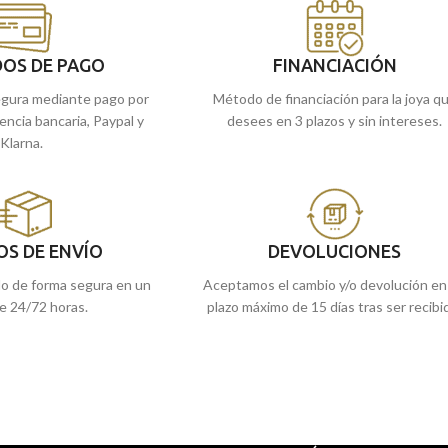
riginal bisel en su
mm de diámetro y originales tallas en su
oque más original.
borde para darle un toque más original.
OS DE PAGO
FINANCIACIÓN
gura mediante pago por
Método de financiación para la joya q
rencia bancaria, Paypal y
desees en 3 plazos y sin intereses.
Klarna.
OS DE ENVÍO
DEVOLUCIONES
do de forma segura en un
Aceptamos el cambio y/o devolución en
e 24/72 horas.
plazo máximo de 15 días tras ser recibi