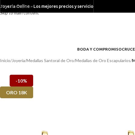
Skip to navigation
Joyeria Online - Los mejores precios y servicio
Skip to main content
BODA Y COMPROMISO
CRUCE
Inicio
/
Joyería
/
Medallas Santoral de Oro
/
Medallas de Oro Escapularios
/
M
-10%
ORO 18K