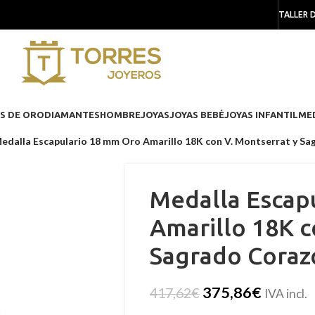
TALLER 
S DE ORO
DIAMANTES
HOMBRE
JOYAS
JOYAS BEBÉ
JOYAS INFANTIL
ME
edalla Escapulario 18 mm Oro Amarillo 18K con V. Montserrat y S
Medalla Escap
Amarillo 18K c
Sagrado Coraz
375,86
€
417,62
€
IVA incl.