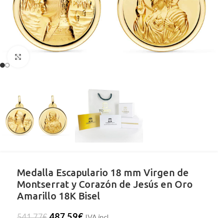
Clic para ampliar
Medalla Escapulario 18 mm Virgen de
Montserrat y Corazón de Jesús en Oro
Amarillo 18K Bisel
487,59
€
541,77
€
IVA incl.