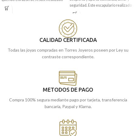
seguridad. Este escapulario realizado
en Oro amarillo de 18 kilates y 20 mm
en Oro amarillo de 18 kilates, contiene
de diámetro.
a ambas vírgenes en 16 mm de
Puedes encontrarla en nuestras
diámetro. Llévalo siempre contigo.
tiendas de Málaga, o si la compras
Puedes encontrarla en nuestras
online, te la enviamos a casa.
tiendas de Málaga, o si la compras
CALIDAD CERTIFICADA
online, te la enviamos a casa.
Todas las joyas compradas en Torres Joyeros poseen por Ley su
contraste correspondiente.
METODOS DE PAGO
Compra 100% segura mediante pago por tarjeta, transferencia
bancaria, Paypal y Klarna.