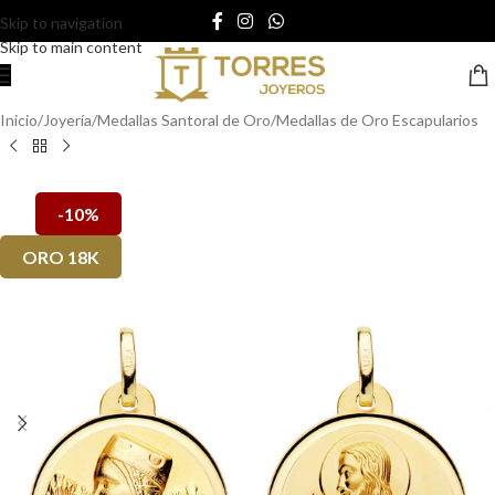
Skip to navigation
Skip to main content
Inicio
/
Joyería
/
Medallas Santoral de Oro
/
Medallas de Oro Escapularios
-10%
ORO 18K