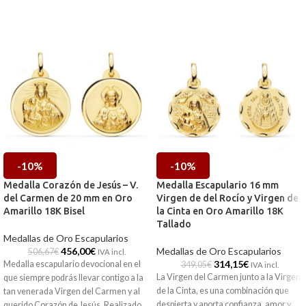
-10%
-10%
Medalla Corazón de Jesús – V.
Medalla Escapulario 16 mm
del Carmen de 20 mm en Oro
Virgen de del Rocío y Virgen de
Amarillo 18K Bisel
la Cinta en Oro Amarillo 18K
Tallado
Medallas de Oro Escapularios
456,00
€
Medallas de Oro Escapularios
506,67
€
IVA incl.
314,15
€
Medalla escapulario devocional en el
349,05
€
IVA incl.
La Virgen del Carmen junto a la Virgen
que siempre podrás llevar contigo a la
de la Cinta, es una combinación que
tan venerada Virgen del Carmen y al
despierta y aporta confianza, amor y
querido Corazón de Jesús. Realizado