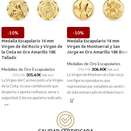
-10%
-10%
Medalla Escapulario 16 mm
Medalla Escapulario 16 mm
Virgen de del Rocío y Virgen de
Virgen de Montserrat y San
la Cinta en Oro Amarillo 18K
Jorge en Oro Amarillo 18K Bisel
Tallado
Medallas de Oro Escapularios
Medallas de Oro Escapularios
306,40
€
340,44
€
IVA incl.
305,63
€
La Virgen de Montserrat y San Jorge
339,59
€
IVA incl.
La Virgen del Carmen junto a la Virgen
son figuras ejemplares que
de la Cinta, es una combinación que
representan por completo un sentido
despierta y aporta confianza, amor y
de vida enmarcado en el buen hacer.
seguridad. Este escapulario realizado
Ello lo puedes encontrar en esta
en Oro amarillo de 18 kilates, contiene
medalla tipo escapulario que está
a ambas vírgenes en 16 mm de
realizada en excelente oro amarillo de
diámetro. Llévalo siempre contigo.
18 kilates, con 16 mm de diámetro y un
original bisel en su borde para darle un
Puedes encontrarla en nuestras
toque más original.
tiendas de Málaga, o si la compras
CALIDAD CERTIFICADA