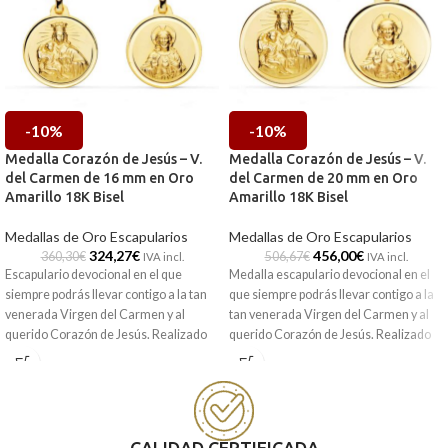
-10%
-10%
Medalla Corazón de Jesús – V.
Medalla Corazón de Jesús – V.
del Carmen de 16 mm en Oro
del Carmen de 20 mm en Oro
Amarillo 18K Bisel
Amarillo 18K Bisel
Medallas de Oro Escapularios
Medallas de Oro Escapularios
324,27
€
456,00
€
360,30
€
506,67
€
IVA incl.
IVA incl.
Escapulario devocional en el que
Medalla escapulario devocional en el
siempre podrás llevar contigo a la tan
que siempre podrás llevar contigo a la
venerada Virgen del Carmen y al
tan venerada Virgen del Carmen y al
querido Corazón de Jesús. Realizado
querido Corazón de Jesús. Realizado
en Oro amarillo de 18 kilates y 16 mm
en Oro amarillo de 18 kilates y 20 mm
de diámetro.
de diámetro.
Puedes encontrarla en nuestras
Puedes encontrarla en nuestras
tiendas de Málaga, o si la compras
tiendas de Málaga, o si la compras
online, te la enviamos a casa.
online, te la enviamos a casa.
CALIDAD CERTIFICADA