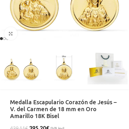
Clic para ampliar
Medalla Escapulario Corazón de Jesús –
V. del Carmen de 18 mm en Oro
Amarillo 18K Bisel
395,20
€
439,11
€
IVA incl.