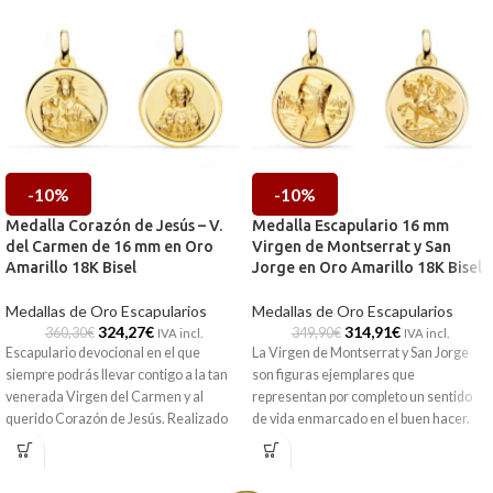
-10%
-10%
Medalla Corazón de Jesús – V.
Medalla Escapulario 16 mm
del Carmen de 16 mm en Oro
Virgen de Montserrat y San
Amarillo 18K Bisel
Jorge en Oro Amarillo 18K Bisel
Medallas de Oro Escapularios
Medallas de Oro Escapularios
324,27
€
314,91
€
360,30
€
349,90
€
IVA incl.
IVA incl.
Escapulario devocional en el que
La Virgen de Montserrat y San Jorge
siempre podrás llevar contigo a la tan
son figuras ejemplares que
venerada Virgen del Carmen y al
representan por completo un sentido
querido Corazón de Jesús. Realizado
de vida enmarcado en el buen hacer.
en Oro amarillo de 18 kilates y 16 mm
Ello lo puedes encontrar en esta
de diámetro.
medalla tipo escapulario que está
realizada en excelente oro amarillo de