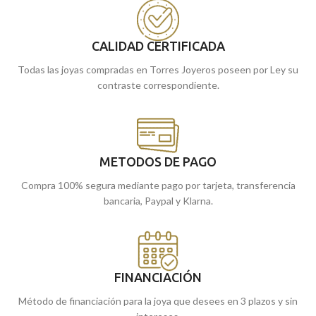
Puedes encontrarla en nuestras
18 kilates, con 16 mm de diámetro y un
tiendas de Málaga, o si la compras
original bisel en su borde para darle un
online, te la enviamos a casa.
toque más original.
CALIDAD CERTIFICADA
Todas las joyas compradas en Torres Joyeros poseen por Ley su
contraste correspondiente.
METODOS DE PAGO
Compra 100% segura mediante pago por tarjeta, transferencia
bancaria, Paypal y Klarna.
FINANCIACIÓN
Método de financiación para la joya que desees en 3 plazos y sin