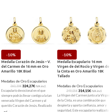
-10%
-10%
Medalla Corazón de Jesús – V.
Medalla Escapulario 16 mm
del Carmen de 16 mm en Oro
Virgen de del Rocío y Virgen de
Amarillo 18K Bisel
la Cinta en Oro Amarillo 18K
Tallado
Medallas de Oro Escapularios
324,27
€
Medallas de Oro Escapularios
360,30
€
IVA incl.
314,15
€
Escapulario devocional en el que
349,05
€
IVA incl.
La Virgen del Carmen junto a la Virgen
siempre podrás llevar contigo a la tan
de la Cinta, es una combinación que
venerada Virgen del Carmen y al
despierta y aporta confianza, amor y
querido Corazón de Jesús. Realizado
seguridad. Este escapulario realizado
en Oro amarillo de 18 kilates y 16 mm