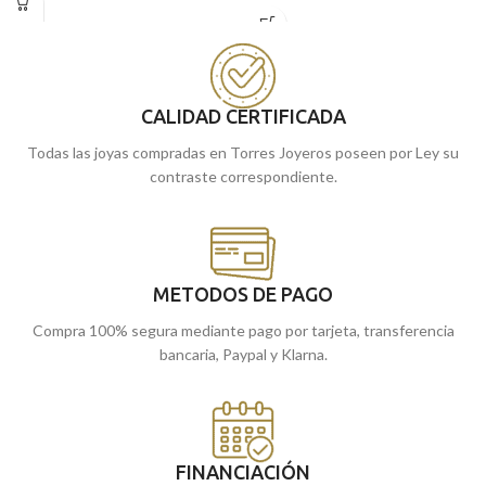
en Oro amarillo de 18 kilates, contiene
de diámetro.
a ambas vírgenes en 16 mm de
Puedes encontrarla en nuestras
diámetro. Llévalo siempre contigo.
tiendas de Málaga, o si la compras
Puedes encontrarla en nuestras
online, te la enviamos a casa.
tiendas de Málaga, o si la compras
CALIDAD CERTIFICADA
online, te la enviamos a casa.
Todas las joyas compradas en Torres Joyeros poseen por Ley su
contraste correspondiente.
METODOS DE PAGO
Compra 100% segura mediante pago por tarjeta, transferencia
bancaria, Paypal y Klarna.
FINANCIACIÓN