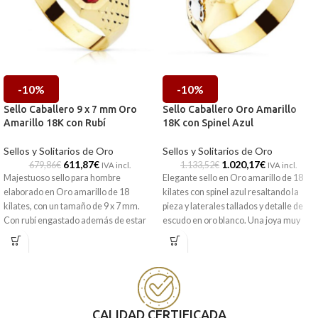
-10%
-10%
Sello Caballero 9 x 7 mm Oro
Sello Caballero Oro Amarillo
Amarillo 18K con Rubí
18K con Spinel Azul
Sellos y Solitarios de Oro
Sellos y Solitarios de Oro
611,87
€
1.020,17
€
679,86
€
1.133,52
€
IVA incl.
IVA incl.
Majestuoso sello para hombre
Elegante sello en Oro amarillo de 18
elaborado en Oro amarillo de 18
kilates con spinel azul resaltando la
kilates, con un tamaño de 9 x 7 mm.
pieza y laterales tallados y detalle de
Con rubí engastado además de estar
escudo en oro blanco. Una joya muy
delicadamente tallado en sus hombros.
especial para regalar y sorprender a un
Su tamaño hace que sea una pieza
hombre.
ideal para lucir en cualquier ocasión.
Puedes encontrarlo en nuestras
Puedes encontrarlo en nuestras
tiendas de Málaga. O si lo prefieres,
tiendas de Málaga. O si lo prefieres,
puedes encargarlo online y te lo
CALIDAD CERTIFICADA
puedes encargarlo online y te lo
enviamos a casa.