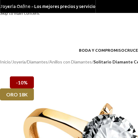
Skip to navigation
Joyeria Online - Los mejores precios y servicio
Skip to main content
BODA Y COMPROMISO
CRUCE
Inicio
/
Joyería
/
Diamantes
/
Anillos con Diamantes
/
Solitario Diamante Ce
-10%
ORO 18K