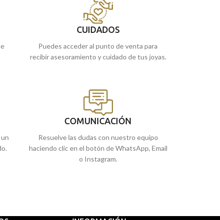
brillar. ¡Este es a
buscando!
CUIDADOS
ue
Puedes acceder al punto de venta para
recibir asesoramiento y cuidado de tus joyas.
COMUNICACIÓN
 un
Resuelve las dudas con nuestro equipo
do.
haciendo clic en el botón de WhatsApp, Email
o Instagram.