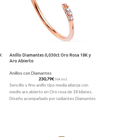
K
Anillo Diamantes 0,030ct Oro Rosa 18K y
-10%
Aro Abierto
Anillo Diamantes
Anillos con Diamantes
Barra y Triangul
230,79
€
IVA incl.
Sencillo y fino anillo tipo media alianza con
Anillos con Diama
246,35
medio aro abierto en Oro rosa de 18 kilates.
Un modelo de anil
Diseño acompañado por radiantes Diamantes
diario. Realizado 
en talla brillante que van engastados en el
con terminación b
superior, por un total de 0,030 ct. El modelo
actual de aro abie
perfecto para que la puedas vestir a diario y
una barrita y punt
completar tu joyero.
incorporan radian