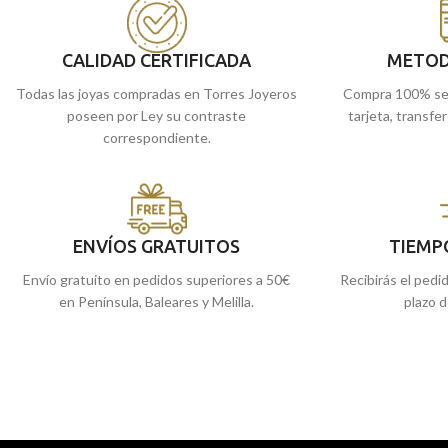
tres radiantes
Diamantes
en talla brillante,
por un total de 0,045 ct, con calidad SI y color
H.
CALIDAD CERTIFICADA
METOD
Todas las joyas compradas en Torres Joyeros
Compra 100% se
poseen por Ley su contraste
tarjeta, transfe
correspondiente.
ENVÍOS GRATUITOS
TIEMP
Envío gratuito en pedidos superiores a 50€
Recibirás el pedi
en Península, Baleares y Melilla.
plazo d