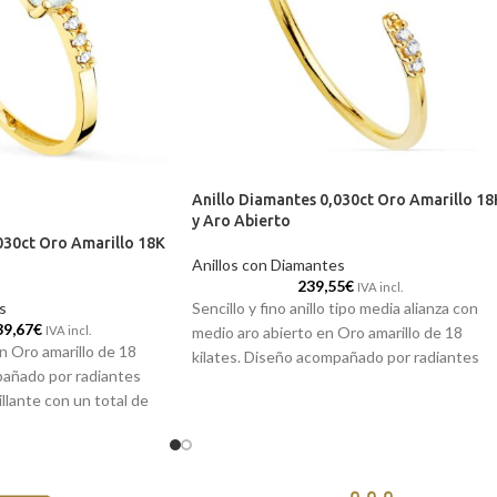
Anillo Diamantes 0,030ct Oro Amarillo 18
y Aro Abierto
030ct Oro Amarillo 18K
Anillos con Diamantes
239,55
€
IVA incl.
s
Sencillo y fino anillo tipo media alianza con
39,67
€
IVA incl.
medio aro abierto en Oro amarillo de 18
 en Oro amarillo de 18
kilates. Diseño acompañado por radiantes
pañado por radiantes
Diamantes en talla brillante que van
illante con un total de
engastados en el superior, por un total de
aguamarina talla oval en
0,030 ct. El modelo perfecto para que la
ra llevar a diario.
puedas vestir a diario y completar tu joyero.