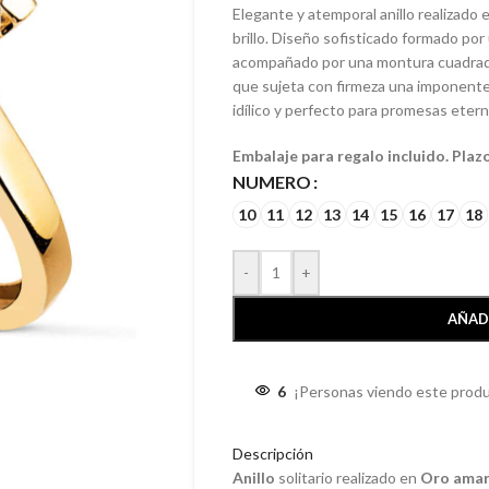
Elegante y atemporal anillo realizado 
brillo. Diseño sofisticado formado por
acompañado por una montura cuadrada 
que sujeta con firmeza una imponente 
idílico y perfecto para promesas etern
Embalaje para regalo incluido. Plaz
NUMERO
10
11
12
13
14
15
16
17
18
-
+
AÑAD
6
¡Personas viendo este produ
Descripción
Anillo
solitario realizado en
Oro amar