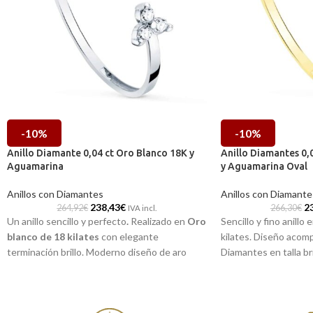
-10%
-10%
Anillo Diamante 0,04 ct Oro Blanco 18K y
Anillo Diamantes 0,
Aguamarina
y Aguamarina Oval
Anillos con Diamantes
Anillos con Diamante
238,43
€
2
264,92
€
266,30
€
IVA incl.
Un anillo sencillo y perfecto
.
Realizado en
Oro
Sencillo y fino anillo
blanco
de 18 kilates
con elegante
kilates. Diseño acom
terminación brillo. Moderno diseño de aro
Diamantes en talla br
abierto, que combina una preciosa y clara
0,030 ct, junto a una 
Aguamarina
natural sobre cuatro garras, y en
su centro. Perfecta pa
el otro, una pieza triangular que incorpora