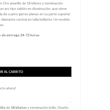
en Oro amarillo de 18 kilates y terminación
 un aro tipo tablón en disminución, que viene
de cuatro garras planas en su parte superior
diamante central en talla brillante. Un modelo
as.
o de entrega 24-72 horas
IR AL CARRITO
cto ahora!
illo
de
18 kilates
y terminación brillo. Diseño