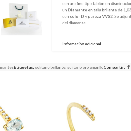
con aro fino tipo tablón en disminuc
un
Diamante
en talla brillante de
1,0
con
color D
y
pureza VVS2
. Se adjun
del diamante.
Información adicional
iamantes
Etiquetas:
solitario brillante
,
solitario oro amarillo
Compartir: