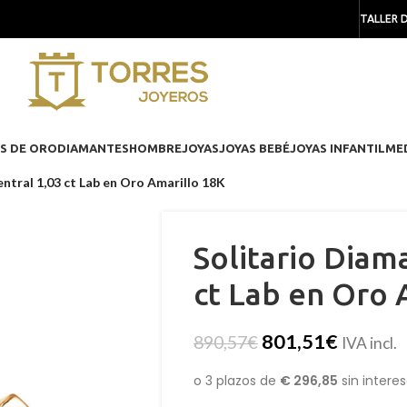
TALLER 
S DE ORO
DIAMANTES
HOMBRE
JOYAS
JOYAS BEBÉ
JOYAS INFANTIL
ME
ntral 1,03 ct Lab en Oro Amarillo 18K
Solitario Diam
ct Lab en Oro 
801,51
€
890,57
€
IVA incl.