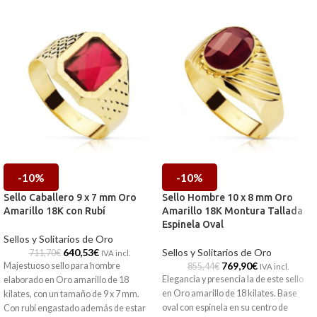
-10%
-10%
Sello Caballero 9 x 7 mm Oro
Sello Hombre 10 x 8 mm Oro
Amarillo 18K con Rubí
Amarillo 18K Montura Tallada
Espinela Oval
Sellos y Solitarios de Oro
640,53
€
Sellos y Solitarios de Oro
711,70
€
IVA incl.
769,90
€
Majestuoso sello para hombre
855,44
€
IVA incl.
Elegancia y presencia la de este sello
elaborado en Oro amarillo de 18
en Oro amarillo de 18 kilates. Base
kilates, con un tamaño de 9 x 7 mm.
oval con espinela en su centro de
Con rubí engastado además de estar