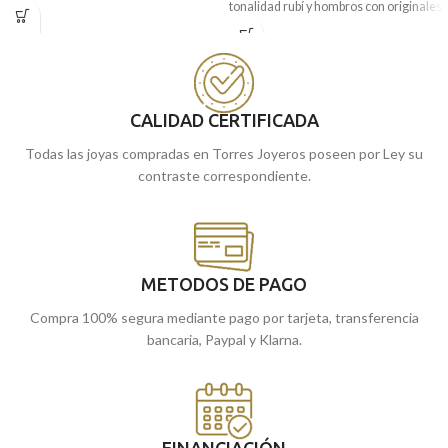
tonalidad rubí y hombros con originales
delicadamente tallado en sus hombros.
tallas a modo de decoración. Una pieza
Su tamaño hace que sea una pieza
clásica de joyería, que no debe faltar en
ideal para lucir en cualquier ocasión.
tu joyero.
Puedes encontrarlo en nuestras
Puedes encontrarlo en nuestras
tiendas de Málaga. O si lo prefieres,
tiendas de Málaga, o si lo prefieres,
CALIDAD CERTIFICADA
puedes encargarlo online y te lo
comprarlo online y te lo enviamos a
enviamos a casa.
Todas las joyas compradas en Torres Joyeros poseen por Ley su
casa.
contraste correspondiente.
METODOS DE PAGO
Compra 100% segura mediante pago por tarjeta, transferencia
bancaria, Paypal y Klarna.
FINANCIACIÓN