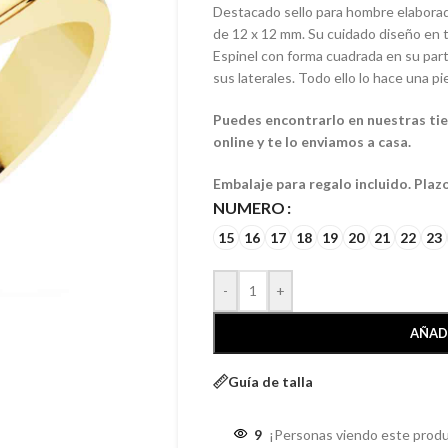
Destacado sello para hombre elaborad
de 12 x 12 mm. Su cuidado diseño en t
Espinel con forma cuadrada en su par
sus laterales. Todo ello lo hace una pie
Puedes encontrarlo en nuestras tien
online y te lo enviamos a casa.
Embalaje para regalo incluido. Plaz
NUMERO
15
16
17
18
19
20
21
22
23
-
+
AÑAD
Guía de talla
9
¡Personas viendo este produ