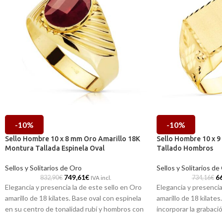
-10%
-10%
Sello Hombre 10 x 8 mm Oro Amarillo 18K
Sello Hombre 10 x 
Montura Tallada Espinela Oval
Tallado Hombros
Sellos y Solitarios de Oro
Sellos y Solitarios de
749,61
€
6
832,90
€
734,16
€
IVA incl.
Elegancia y presencia la de este sello en Oro
Elegancia y presencia
amarillo de 18 kilates. Base oval con espinela
amarillo de 18 kilate
en su centro de tonalidad rubí y hombros con
incorporar la grabac
originales tallas a modo de decoración. Una
decorados con origina