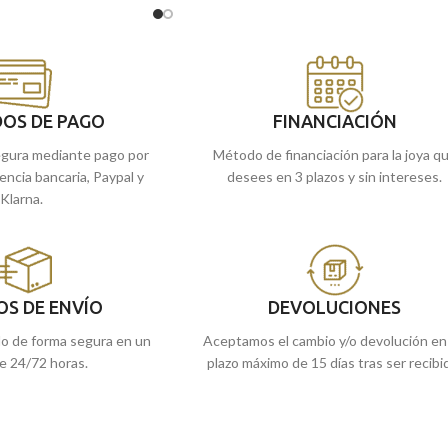
e no debe faltar en tu
hombros.
Puedes encontrarlo en nuestras tiendas
 en nuestras tiendas
de Málaga. O si lo prefieres, encargarlo
refieres, comprarlo
online y te lo enviamos a casa.
mos a casa.
OS DE PAGO
FINANCIACIÓN
gura mediante pago por
Método de financiación para la joya q
rencia bancaria, Paypal y
desees en 3 plazos y sin intereses.
Klarna.
OS DE ENVÍO
DEVOLUCIONES
do de forma segura en un
Aceptamos el cambio y/o devolución en
e 24/72 horas.
plazo máximo de 15 días tras ser recibi