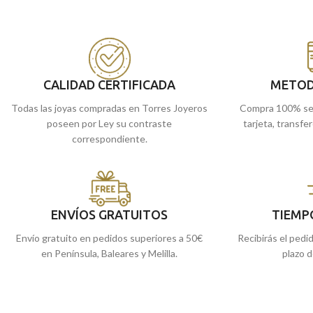
pieza clásica de joyería, que no debe faltar en
clásica de joyería, qu
tu joyero.
joyero.
Puedes encontrarlo en nuestras tiendas
Puedes encontrarlo
de Málaga, o si lo prefieres, comprarlo
de Málaga, o si lo p
online y te lo enviamos a casa.
online y te lo envia
CALIDAD CERTIFICADA
METOD
Todas las joyas compradas en Torres Joyeros
Compra 100% se
poseen por Ley su contraste
tarjeta, transfe
correspondiente.
ENVÍOS GRATUITOS
TIEMP
Envío gratuito en pedidos superiores a 50€
Recibirás el pedi
en Península, Baleares y Melilla.
plazo d