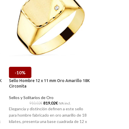
-10%
-10%
K
Sello Hombre 12 x 11 mm Oro Amarillo 18K
Sello Hombre 14
Circonita
Tallado Cruzado
Sellos y Solitarios de Oro
Sellos y Solitario
819,02
€
910,02
€
940,39
IVA incl.
Elegancia y distinción definen a este sello
Elegancia y presen
para hombre f
abricado en oro amarillo de 18
amarillo de 18 kil
x
kilates,
presenta una base cuadrada de 12 x
intenso Zafiro esp
11 mm con acabado matizado,
perfecta para
hombros con origi