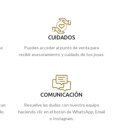
incorporar una grabación personalizada.
La
decoración. Una pi
pieza se completa con una brillante circonita
no debe faltar en 
engastada en una esquina y unos hombros
Puedes encontra
lisos y pulidos que realzan su diseño clásico y
de Málaga, o si l
atemporal.
Una joya esencial que no debe
online y te lo en
CUIDADOS
faltar en ningún joyero masculino.
ue
Puedes acceder al punto de venta para
Puedes encontrarlo en nuestras tiendas
recibir asesoramiento y cuidado de tus joyas.
de Málaga. O si lo prefieres, encargarlo
online y te lo enviamos a casa.
COMUNICACIÓN
 un
Resuelve las dudas con nuestro equipo
do.
haciendo clic en el botón de WhatsApp, Email
o Instagram.