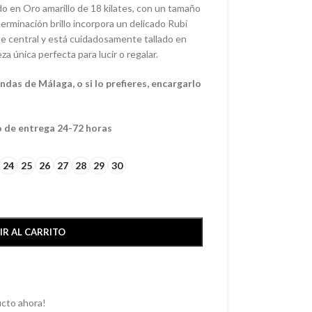
o en Oro amarillo de 18 kilates, con un tamaño
erminación brillo incorpora un delicado Rubí
te central y está cuidadosamente tallado en
za única perfecta para lucir o regalar.
das de Málaga, o si lo prefieres, encargarlo
o de entrega 24-72 horas
24
25
26
27
28
29
30
IR AL CARRITO
cto ahora!