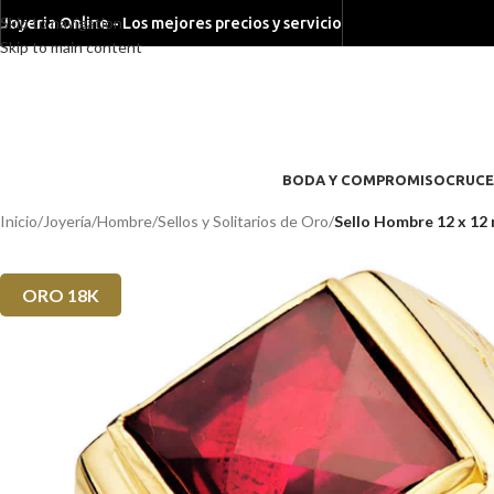
Skip to navigation
Joyeria Online - Los mejores precios y servicio
Skip to main content
BODA Y COMPROMISO
CRUCE
Inicio
/
Joyería
/
Hombre
/
Sellos y Solitarios de Oro
/
Sello Hombre 12 x 12
ORO 18K