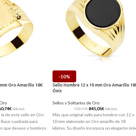
-10%
9 mm Oro Amarillo 18K
Sello Hombre 12 x 10 mm Oro Amarillo 18
Ónix
 Oro
Sellos y Solitarios de Oro
60,74
€
845,05
€
938,94
€
IVA incl.
IVA incl.
 la de este sello en Oro
Más que original sello para hombre con 12 x
s. Base cuadrada para
10 mm elaborado en Oro amarillo de 18
ión que desees y hombros
kilates. Su diseño incorpora un elegante óni
les tallas. Una pieza
plano y originales tallas estriadas en sus