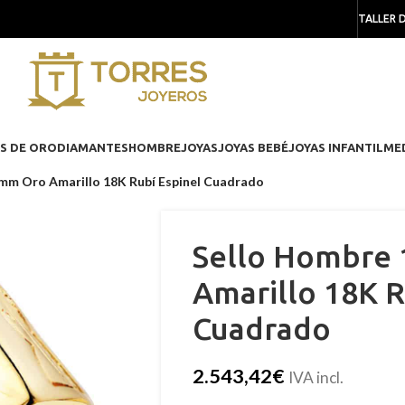
TALLER 
S DE ORO
DIAMANTES
HOMBRE
JOYAS
JOYAS BEBÉ
JOYAS INFANTIL
ME
 mm Oro Amarillo 18K Rubí Espinel Cuadrado
Sello Hombre 
Amarillo 18K R
Cuadrado
2.543,42
€
IVA incl.