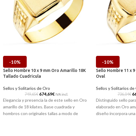
-10%
-10%
Sello Hombre 10 x 9 mm Oro Amarillo 18K
Sello Hombre 11 x 
Tallado Cuadricula
Oval
Sellos y Solitarios de Oro
Sellos y Solitarios de
674,69
€
6
749,65
€
736,04
€
IVA incl.
Elegancia y presencia la de este sello en Oro
Distinguido sello pa
amarillo de 18 kilates. Base cuadrada y
elaborado en Oro amar
hombros con originales tallas a modo de
diseño incorpora una
decoración. Una pieza clásica de joyería, que
matizada oval, cuida
no debe faltar en tu joyero.
laterales. Sin duda 
hará que pases desap