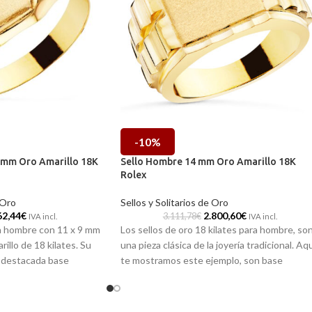
-10%
9 mm Oro Amarillo 18K
Sello Hombre 14 mm Oro Amarillo 18K
Rolex
 Oro
Sellos y Solitarios de Oro
62,44
€
2.800,60
€
3.111,78
€
IVA incl.
IVA incl.
ra hombre con 11 x 9 mm
Los sellos de oro 18 kilates para hombre, so
illo de 18 kilates. Su
una pieza clásica de la joyería tradicional. Aq
 destacada base
te mostramos este ejemplo, son base
dosamente tallado en sus
matizada de 14 mm en la que puedes
un complemento que no
incorporar tus iniciales. Por otro lado, en sus
ercibido.
hombros incorpora originales detalles que