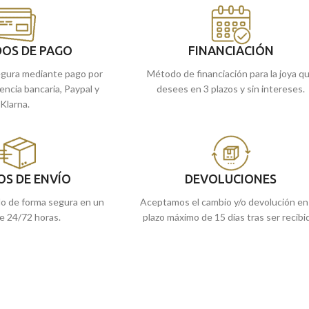
imitan el eslabón tipo Rolex, que es el detall
 en nuestras tiendas
perfecto que completa esta pieza.
refieres, encargarlo
mos a casa.
Recógelos
en nuestra tienda de
Málaga
, 
OS DE PAGO
FINANCIACIÓN
cómpralo
online y te lo enviamos a casa.
gura mediante pago por
Método de financiación para la joya q
rencia bancaria, Paypal y
desees en 3 plazos y sin intereses.
Klarna.
OS DE ENVÍO
DEVOLUCIONES
do de forma segura en un
Aceptamos el cambio y/o devolución en
e 24/72 horas.
plazo máximo de 15 días tras ser recibi