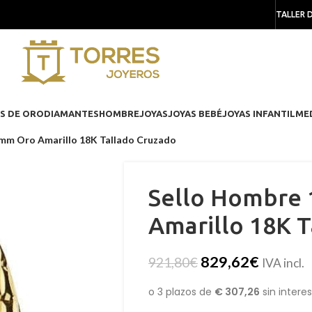
TALLER 
S DE ORO
DIAMANTES
HOMBRE
JOYAS
JOYAS BEBÉ
JOYAS INFANTIL
ME
 mm Oro Amarillo 18K Tallado Cruzado
Sello Hombre 
Amarillo 18K 
829,62
€
921,80
€
IVA incl.