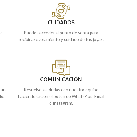
Puedes encontrarlo en nuestras tiendas
e
de Málaga. O si lo prefieres, encargarlo
Puedes encontra
online y te lo enviamos a casa.
de Málaga, o si l
online y te lo en
o
CUIDADOS
ue
Puedes acceder al punto de venta para
recibir asesoramiento y cuidado de tus joyas.
COMUNICACIÓN
 un
Resuelve las dudas con nuestro equipo
do.
haciendo clic en el botón de WhatsApp, Email
o Instagram.