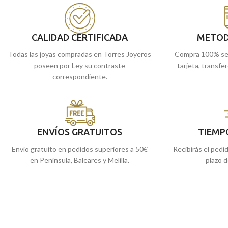
Puedes encontrarlo en nuestras tiendas
de Málaga, o si lo prefieres, comprarlo
Puedes encontrarlo
online y te lo enviamos a casa.
de Málaga. O si lo p
online y te lo envia
CALIDAD CERTIFICADA
METOD
Todas las joyas compradas en Torres Joyeros
Compra 100% se
poseen por Ley su contraste
tarjeta, transfe
correspondiente.
ENVÍOS GRATUITOS
TIEMP
Envío gratuito en pedidos superiores a 50€
Recibirás el pedi
en Península, Baleares y Melilla.
plazo d