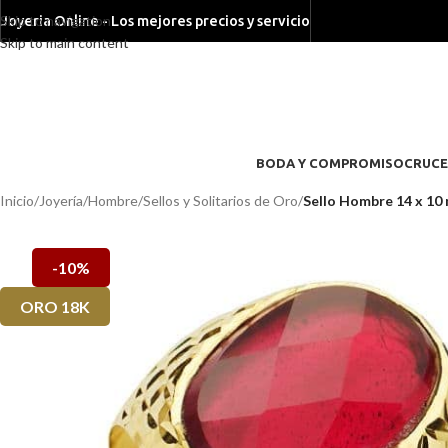
Skip to navigation
Joyeria Online - Los mejores precios y servicio
Skip to main content
BODA Y COMPROMISO
CRUCE
Inicio
/
Joyería
/
Hombre
/
Sellos y Solitarios de Oro
/
Sello Hombre 14 x 10
-10%
ORO 18K