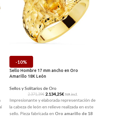
-10%
-10%
Sello Hombre 17 mm ancho en Oro
Sello Hombre 18
Amarillo 18K León
Tallado Floral
Sellos y Solitarios de Oro
Sellos y Solitario
2.134,25
€
2.371,39
€
1.449,21
IVA incl.
n
Impresionante y elaborada representación de
Elegancia y presen
uí
la cabeza de león en relieve realizada en este
amarillo de 18 ki
sello. Pieza fabricada en
Oro amarillo de 18
incorporar una gr
kilates
con excelente terminación brillo y
originales tallas 
que no pasará desapercibida.
pieza clásica de j
tu joyero.