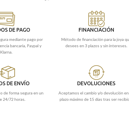
joyero.
 en nuestras tiendas
refieres, comprarlo
Puedes encontrarlo en nuestras tiendas
mos a casa.
de Málaga, o si lo prefieres, comprarlo
online y te lo enviamos a casa.
OS DE PAGO
FINANCIACIÓN
gura mediante pago por
Método de financiación para la joya q
rencia bancaria, Paypal y
desees en 3 plazos y sin intereses.
Klarna.
OS DE ENVÍO
DEVOLUCIONES
do de forma segura en un
Aceptamos el cambio y/o devolución en
e 24/72 horas.
plazo máximo de 15 días tras ser recibi