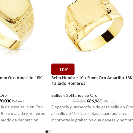
-10%
9 mm Oro Amarillo 18K
Sello Hombre 10 x 9 mm Oro Amarillo 18K
Tallado Hombros
 Oro
Sellos y Solitarios de Oro
70,03
€
686,96
€
763,29
€
IVA incl.
IVA incl.
 la de este sello en Oro
Elegancia y presencia la de este sello en Or
s. Base ovalada y hombros
amarillo de 18 kilates. Base cuadrada para
 a modo de decoración.
incorporar la grabación que desees y hombr
joyería, que no debe
decorados con originales tallas. Una pieza
clásica de joyería, que no debe faltar en tu