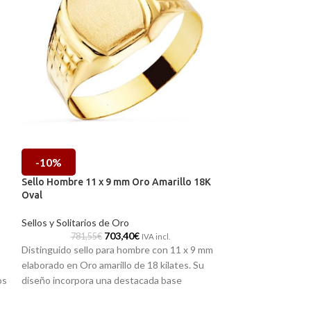
-10%
-10%
Sello Hombre 11 x 9 mm Oro Amarillo 18K
Sello Hombre 14
Oval
Tallado Cruzado
Sellos y Solitarios de Oro
Sellos y Solitario
703,40
€
781,55
€
977,11
IVA incl.
o
Distinguido sello para hombre con 11 x 9 mm
Elegancia y presen
elaborado en Oro amarillo de 18 kilates. Su
amarillo de 18 kil
os
diseño incorpora una destacada base
intenso Zafiro esp
matizada oval, cuidadosamente tallado en sus
hombros con origi
laterales. Sin duda un complemento que no
decoración. Una pi