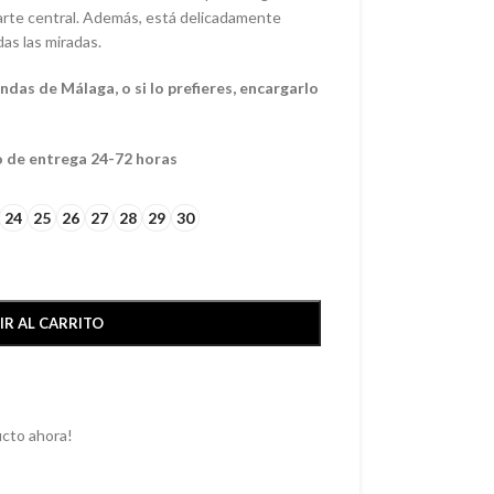
arte central. Además, está delicadamente
das las miradas.
das de Málaga, o si lo prefieres, encargarlo
o de entrega 24-72 horas
24
25
26
27
28
29
30
IR AL CARRITO
cto ahora!