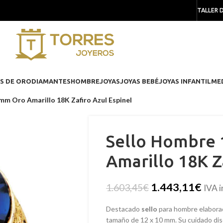
TALLER 
S DE ORO
DIAMANTES
HOMBRE
JOYAS
JOYAS BEBÉ
JOYAS INFANTIL
ME
mm Oro Amarillo 18K Zafiro Azul Espinel
Sello Hombre 
Amarillo 18K Z
1.443,11
€
1.603,45
€
IVA i
Destacado
sello
para hombre elabor
tamaño de 12 x 10 mm. Su cuidado dise