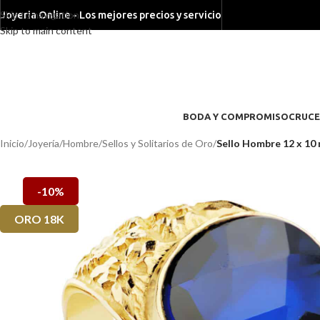
Skip to navigation
Joyeria Online - Los mejores precios y servicio
Skip to main content
BODA Y COMPROMISO
CRUCE
Inicio
/
Joyería
/
Hombre
/
Sellos y Solitarios de Oro
/
Sello Hombre 12 x 10 
-10%
ORO 18K