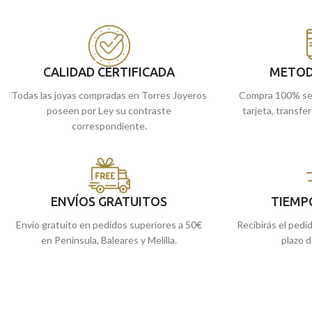
Puedes encontrarlo en nuestras tiendas
Puedes encontrarlo
de Málaga. O si lo prefieres, puedes
de Málaga, o si lo p
encargarlo online y te lo enviamos a casa.
online y te lo envia
CALIDAD CERTIFICADA
METOD
Todas las joyas compradas en Torres Joyeros
Compra 100% se
poseen por Ley su contraste
tarjeta, transfe
correspondiente.
ENVÍOS GRATUITOS
TIEMP
Envío gratuito en pedidos superiores a 50€
Recibirás el pedi
en Península, Baleares y Melilla.
plazo d