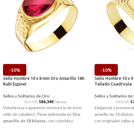
-10%
-10%
Sello Hombre 10 x 8 mm Oro Amarillo 18K
Sello Hombre 10 x 
Rubí Espinel
Tallado Cuadricula
Sellos y Solitarios de Oro
Sellos y Solitarios de
586,34
€
5
651,49
€
633,37
€
IVA incl.
Voluminosa y aparente montura la de este
Elegancia y presencia
sello de caballero. Pieza elaborada en
Oro
amarillo de 18 kilate
amarillo de 18 kilates
, con colorida y
con originales tallas
radiante Rubí Espinel central, que no pasará
Una pieza clásica de 
desapercibido.
faltar en tu joyero.