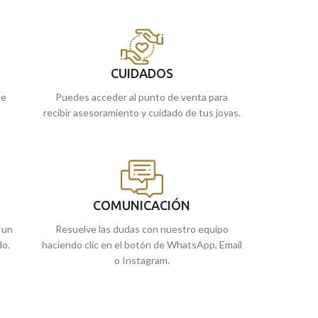
hará que pases desapercibido.
no debe faltar en 
Puedes encontrarlo en nuestras tiendas
Puedes encontra
de Málaga. O si lo prefieres, encargarlo
de Málaga, o si l
online y te lo enviamos a casa.
online y te lo en
CUIDADOS
ue
Puedes acceder al punto de venta para
recibir asesoramiento y cuidado de tus joyas.
COMUNICACIÓN
 un
Resuelve las dudas con nuestro equipo
do.
haciendo clic en el botón de WhatsApp, Email
o Instagram.