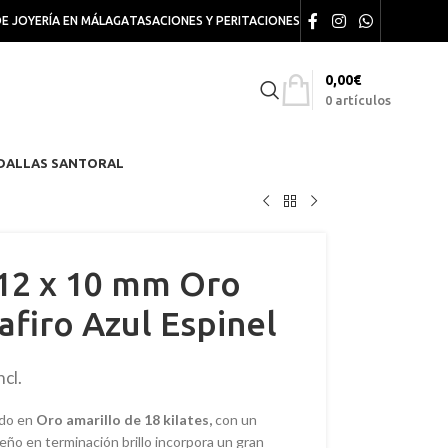
DE JOYERÍA EN MÁLAGA
TASACIONES Y PERITACIONES
0,00
€
0
artículos
DALLAS SANTORAL
12 x 10 mm Oro
afiro Azul Espinel
ncl.
ado en
Oro amarillo de 18 kilates,
con un
ño en terminación brillo incorpora un gran