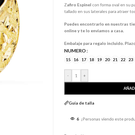
Z
afiro Espinel
con forma oval en su p
tallado en sus laterales para atraer to
Puedes encontrarlo en nuestras tien
online y te lo enviamos a casa.
Embalaje para regalo incluido. Plaz
NUMERO
15
16
17
18
19
20
21
22
23
-
+
AÑAD
Guía de talla
6
¡Personas viendo este produ