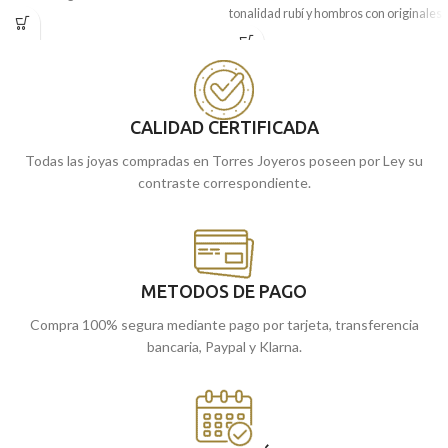
tonalidad rubí y hombros con originales
delicadamente tallado en sus hombros.
tallas a modo de decoración. Una pieza
Su tamaño hace que sea una pieza
clásica de joyería, que no debe faltar en
ideal para lucir en cualquier ocasión.
tu joyero.
Puedes encontrarlo en nuestras
Puedes encontrarlo en nuestras
tiendas de Málaga. O si lo prefieres,
tiendas de Málaga, o si lo prefieres,
CALIDAD CERTIFICADA
puedes encargarlo online y te lo
comprarlo online y te lo enviamos a
enviamos a casa.
Todas las joyas compradas en Torres Joyeros poseen por Ley su
casa.
contraste correspondiente.
METODOS DE PAGO
Compra 100% segura mediante pago por tarjeta, transferencia
bancaria, Paypal y Klarna.