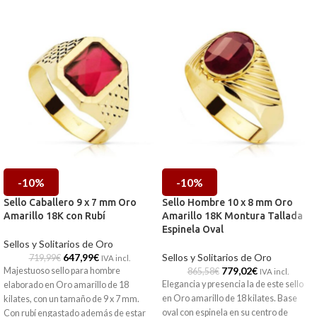
-10%
-10%
Sello Caballero 9 x 7 mm Oro
Sello Hombre 10 x 8 mm Oro
Amarillo 18K con Rubí
Amarillo 18K Montura Tallada
Espinela Oval
Sellos y Solitarios de Oro
647,99
€
Sellos y Solitarios de Oro
719,99
€
IVA incl.
779,02
€
Majestuoso sello para hombre
865,58
€
IVA incl.
Elegancia y presencia la de este sello
elaborado en Oro amarillo de 18
en Oro amarillo de 18 kilates. Base
kilates, con un tamaño de 9 x 7 mm.
oval con espinela en su centro de
Con rubí engastado además de estar