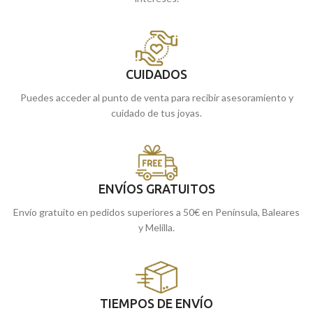
CUIDADOS
Puedes acceder al punto de venta para recibir asesoramiento y
cuidado de tus joyas.
ENVÍOS GRATUITOS
Envío gratuito en pedidos superiores a 50€ en Península, Baleares
y Melilla.
TIEMPOS DE ENVÍO