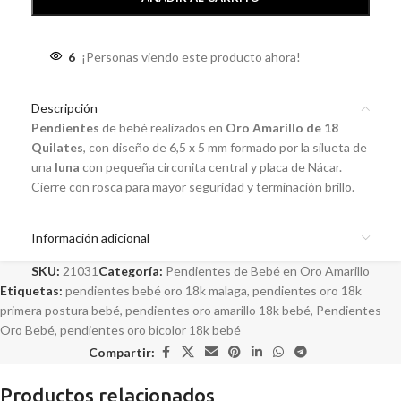
6
¡Personas viendo este producto ahora!
Descripción
Pendientes
de bebé realizados en
Oro Amarillo de 18
Quilates
, con diseño de 6,5 x 5 mm formado por la silueta de
una
luna
con pequeña circonita central y placa de Nácar.
Cierre con rosca para mayor seguridad y terminación brillo.
Información adicional
SKU:
21031
Categoría:
Pendientes de Bebé en Oro Amarillo
Etiquetas:
pendientes bebé oro 18k malaga
,
pendientes oro 18k
primera postura bebé
,
pendientes oro amarillo 18k bebé
,
Pendientes
Oro Bebé
,
pendientes oro bicolor 18k bebé
Compartir:
Productos relacionados