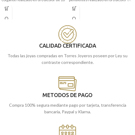
quilates, formado por la silueta de una
18 quilates, formado por la silueta de
animada gatita con todos sus detalles.
una animada gatita con todos sus
detalles.
CALIDAD CERTIFICADA
Todas las joyas compradas en Torres Joyeros poseen por Ley su
contraste correspondiente.
METODOS DE PAGO
Compra 100% segura mediante pago por tarjeta, transferencia
bancaria, Paypal y Klarna.