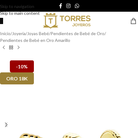
Skip to navigation
Skip to main content
Inicio
/
Joyería
/
Joyas Bebé
/
Pendientes de Bebé de Oro
/
Pendientes de Bebé en Oro Amarillo
-10%
ORO 18K