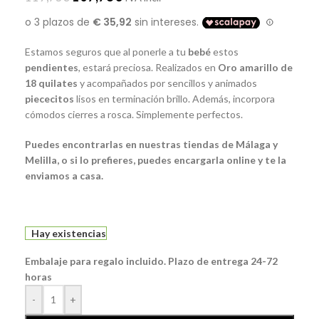
Estamos seguros que al ponerle a tu
bebé
estos
pendientes
, estará preciosa. Realizados en
Oro amarillo de
18 quilates
y acompañados por sencillos y animados
piececitos
lisos en terminación brillo. Además, incorpora
cómodos cierres a rosca. Simplemente perfectos.
Puedes encontrarlas en nuestras tiendas de Málaga y
Melilla, o si lo prefieres, puedes encargarla online y te la
enviamos a casa.
Hay existencias
Embalaje para regalo incluido. Plazo de entrega 24-72
horas
-
+