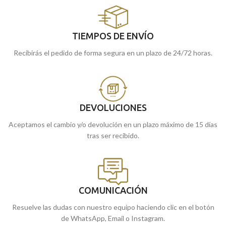
TIEMPOS DE ENVÍO
Recibirás el pedido de forma segura en un plazo de 24/72 horas.
DEVOLUCIONES
Aceptamos el cambio y/o devolución en un plazo máximo de 15 días
tras ser recibido.
COMUNICACIÓN
Resuelve las dudas con nuestro equipo haciendo clic en el botón
de WhatsApp, Email o Instagram.