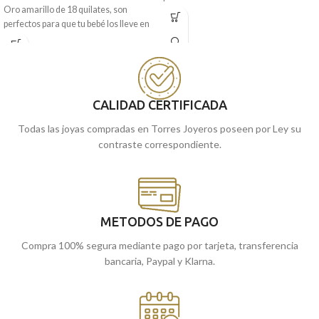
Oro amarillo de 18 quilates, son
18 quilates, formado por la silueta de
perfectos para que tu bebé los lleve en
una animada gatita con todos sus
su día a día. Lleva incorporado una
detalles.
placa de nácar centra y una radiante
Circonita en el inferior. Un estupendo
contraste.
Puedes encontrarlas en nuestras
CALIDAD CERTIFICADA
tiendas de Málaga y Melilla, o si la
Todas las joyas compradas en Torres Joyeros poseen por Ley su
encargas online te la enviamos a
contraste correspondiente.
casa.
METODOS DE PAGO
Compra 100% segura mediante pago por tarjeta, transferencia
bancaria, Paypal y Klarna.