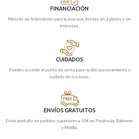
FINANCIACIÓN
Método de financiación para la joya que desees en 3 plazos y sin
intereses.
CUIDADOS
Puedes acceder al punto de venta para recibir asesoramiento y
cuidado de tus joyas.
ENVÍOS GRATUITOS
Envío gratuito en pedidos superiores a 50€ en Península, Baleares
y Melilla.