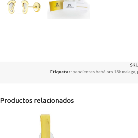
SK
Etiquetas:
pendientes bebé oro 18k malaga
,
Productos relacionados