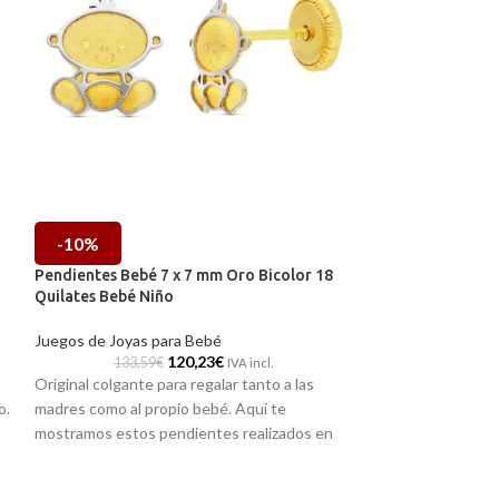
-10%
-10%
Pendientes Bebé 7 x 7 mm Oro Bicolor 18
Pendientes Bebé 
Quilates Bebé Niño
Amarillo de 18 Q
Juegos de Joyas para Bebé
Pendientes de Be
120,23
€
133,59
€
126,02
IVA incl.
Original colgante para regalar tanto a las
Animadas Estrell
o.
madres como al propio bebé. Aquí te
pendientes de beb
mostramos estos pendientes realizados en
Oro Amarillo de 
oro bicolor de 18 quilates, formado por la
acompañados por 
silueta de un bebé niño con el que llevarás el
centro. Un model