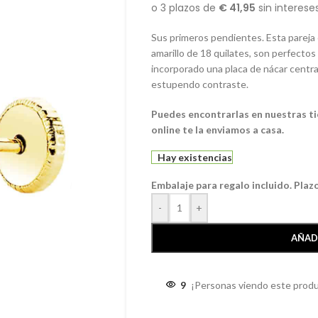
Sus primeros pendientes. Esta pareja
amarillo de 18 quilates, son perfectos 
incorporado una placa de nácar centra 
estupendo contraste.
Puedes encontrarlas en nuestras tie
online te la enviamos a casa.
Hay existencias
Embalaje para regalo incluido. Plaz
-
+
AÑAD
9
¡Personas viendo este produ