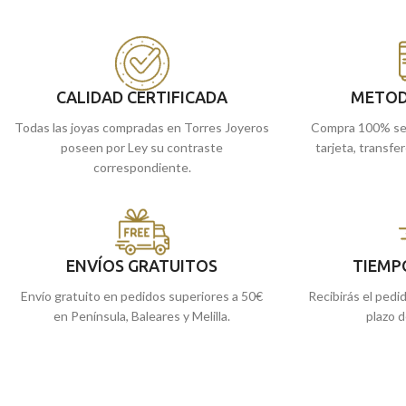
radiar y un original e
color. Un estupendo 
Puedes encontrarla
de Málaga y Melilla,
te la enviamos a cas
CALIDAD CERTIFICADA
METOD
Todas las joyas compradas en Torres Joyeros
Compra 100% se
poseen por Ley su contraste
tarjeta, transfe
correspondiente.
ENVÍOS GRATUITOS
TIEMP
Envío gratuito en pedidos superiores a 50€
Recibirás el pedi
en Península, Baleares y Melilla.
plazo d