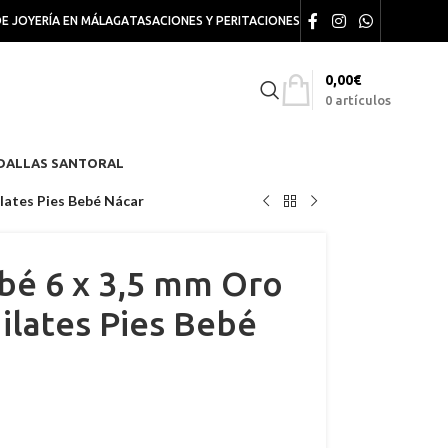
DE JOYERÍA EN MÁLAGA
TASACIONES Y PERITACIONES
0,00
€
0
artículos
DALLAS SANTORAL
lates Pies Bebé Nácar
bé 6 x 3,5 mm Oro
ilates Pies Bebé