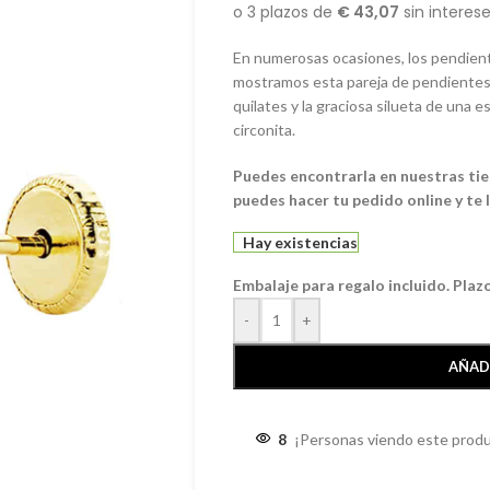
En numerosas ocasiones, los pendiente
mostramos esta pareja de pendientes 
quilates y la graciosa silueta de una es
circonita.
Puedes encontrarla en nuestras tiend
puedes hacer tu pedido online y te 
Hay existencias
Embalaje para regalo incluido. Plaz
-
+
AÑAD
8
¡Personas viendo este produ