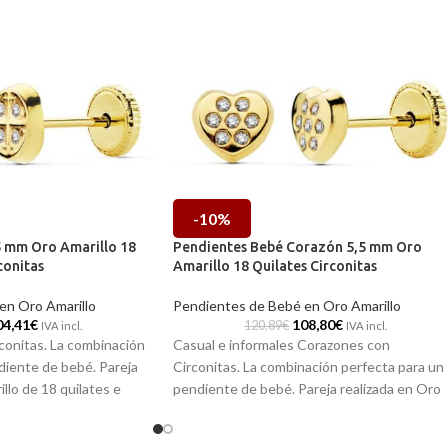
-10%
5 mm Oro Amarillo 18
Pendientes Bebé Corazón 5,5 mm Oro
conitas
Amarillo 18 Quilates Circonitas
en Oro Amarillo
Pendientes de Bebé en Oro Amarillo
04,41
€
108,80
€
120,89
€
IVA incl.
IVA incl.
conitas. La combinación
Casual e informales Corazones con
diente de bebé. Pareja
Circonitas. La combinación perfecta para un
illo de 18 quilates e
pendiente de bebé. Pareja realizada en Oro
s cierres de tuercas
amarillo de 18 quilates e incorporando
modelo con el que
cómodos cierres de tuercas como seguridad