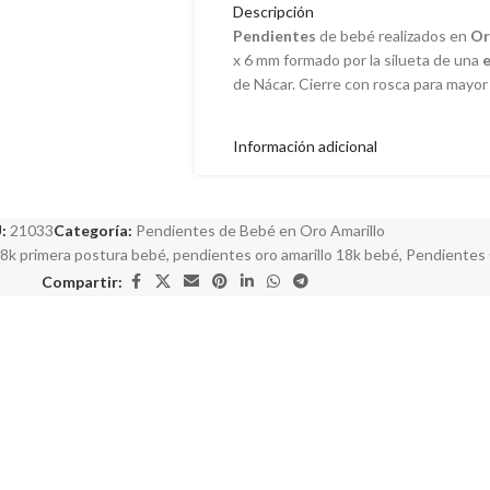
Descripción
Pendientes
de bebé realizados en
Or
x 6 mm formado por la silueta de una
e
de Nácar. Cierre con rosca para mayor 
Información adicional
U:
21033
Categoría:
Pendientes de Bebé en Oro Amarillo
8k primera postura bebé
,
pendientes oro amarillo 18k bebé
,
Pendientes
Compartir: