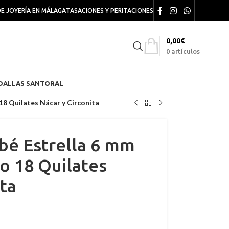
DE JOYERÍA EN MÁLAGA
TASACIONES Y PERITACIONES
0,00
€
0
artículos
DALLAS SANTORAL
18 Quilates Nácar y Circonita
bé Estrella 6 mm
o 18 Quilates
ita