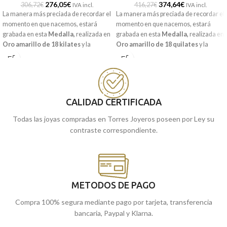
276,05
€
374,64
€
306,72
€
416,27
€
IVA incl.
IVA incl.
La manera más preciada de recordar el
La manera más preciada de recordar el
momento en que nacemos, estará
momento en que nacemos, estará
grabada en esta
Medalla
,
realizada en
grabada en esta
Medalla
,
realizada en
Oro amarillo de 18 kilates
y la
Oro amarillo de 18 quilates
y la
imagen del
niño
en el
pesebre.
frase:
"YO TE GUARDARE".
Puedes encontrarla en nuestras
Puedes encontrarla en nuestras
tiendas de Málaga, o comprarla
tiendas de Málaga y Melilla, o
online y te la enviamos a casa.
comprarla online y te la enviamos a
casa.
CALIDAD CERTIFICADA
Todas las joyas compradas en Torres Joyeros poseen por Ley su
contraste correspondiente.
METODOS DE PAGO
Compra 100% segura mediante pago por tarjeta, transferencia
bancaria, Paypal y Klarna.