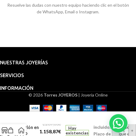
Resuelve las dudas con nuestro equipo haciendo clic en el botón
de WhatsApp, Email o Instagram.
NUESTRAS JOYERÍAS
SERVICIOS
INFORMACIÓN
© 2026
Torres JOYEROS
| Joyería Online
Medalla
Embalaje
Bebé 28
para
mm
regalo
Ángel
1.287,63
€
incluido.
Grabado (Gra
Burlón en
Hay
-
+
1.158,87
€
existencias
Oro
Plazo de
Indique en l