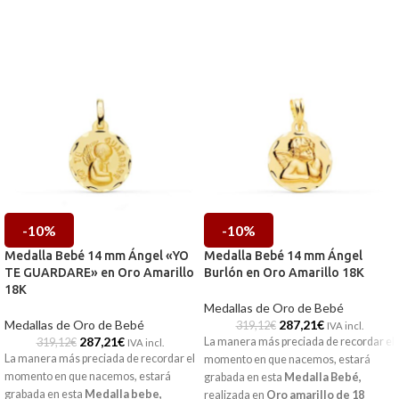
-10%
-10%
Medalla Bebé 14 mm Ángel «YO
Medalla Bebé 14 mm Ángel
TE GUARDARE» en Oro Amarillo
Burlón en Oro Amarillo 18K
18K
Medallas de Oro de Bebé
Medallas de Oro de Bebé
287,21
€
319,12
€
IVA incl.
287,21
€
La manera más preciada de recordar el
319,12
€
IVA incl.
La manera más preciada de recordar el
momento en que nacemos, estará
momento en que nacemos, estará
grabada en esta
Medalla Bebé
,
grabada en esta
Medalla bebe
,
realizada en
Oro amarillo de 18