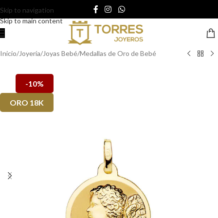
Skip to navigation
Skip to main content
Inicio
/
Joyería
/
Joyas Bebé
/
Medallas de Oro de Bebé
-10%
ORO 18K