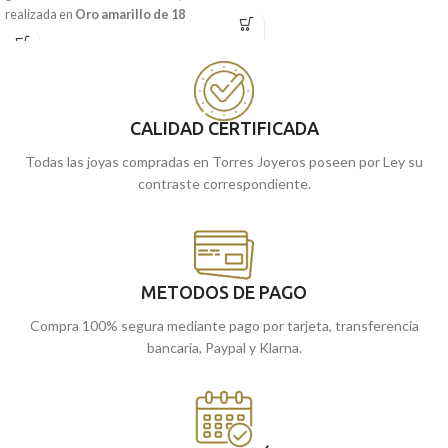
realizada en
Oro amarillo de 18
kilates
y la imagen a relieve del
ángel
kilates
y la frase:
"YO TE
burlón
con pequeñas tallas laterales.
GUARDARE".
Puedes encontrarla en nuestras
Puedes encontrarla en nuestras
tiendas de Málaga, o comprarla
tiendas de Málaga, o comprarla
online y te la enviamos a casa.
online y te la enviamos a casa.
CALIDAD CERTIFICADA
Todas las joyas compradas en Torres Joyeros poseen por Ley su
contraste correspondiente.
METODOS DE PAGO
Compra 100% segura mediante pago por tarjeta, transferencia
bancaria, Paypal y Klarna.