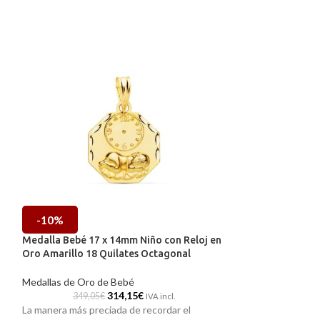
-10%
-10%
Medalla Bebé 17 x 14mm Niño con Reloj en
Medalla Bebé 18
Oro Amarillo 18 Quilates Octagonal
con Niño en Oro 
Medallas de Oro de Bebé
Medallas de Oro 
314,15
€
349,05
€
495,41
IVA incl.
La manera más preciada de recordar el
La manera más pre