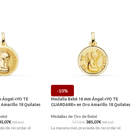
-10%
 Ángel «YO TE
Medalla Bebé 16 mm Ángel «YO TE
marillo 18 Quilates
GUARDARE» en Oro Amarillo 18 Quilates
Bebé
Medallas de Oro de Bebé
85,07
€
385,07
€
427,86
€
IVA incl.
IVA incl.
da de recordar el
La manera más preciada de recordar el