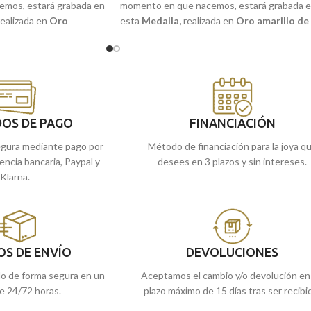
mos, estará grabada en
momento en que nacemos, estará grabada 
realizada en
Oro
esta
Medalla
,
realizada en
Oro amarillo de
ates
y la frase:
"YO TE
18 quilates
y la frase:
"YO TE GUARDARE".
Puedes encontrarla en nuestras tiendas
 en nuestras tiendas
de Málaga y Melilla, o comprarla online y 
 o comprarla online y te
la enviamos a casa.
OS DE PAGO
FINANCIACIÓN
gura mediante pago por
Método de financiación para la joya q
rencia bancaria, Paypal y
desees en 3 plazos y sin intereses.
Klarna.
OS DE ENVÍO
DEVOLUCIONES
do de forma segura en un
Aceptamos el cambio y/o devolución en
e 24/72 horas.
plazo máximo de 15 días tras ser recibi