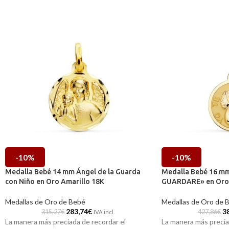
-10%
-10%
Medalla Bebé 14 mm Ángel de la Guarda
Medalla Bebé 16 mm
con Niño en Oro Amarillo 18K
GUARDARE» en Oro A
Medallas de Oro de Bebé
Medallas de Oro de 
283,74
€
3
315,27
€
427,86
€
IVA incl.
La manera más preciada de recordar el
La manera más precia