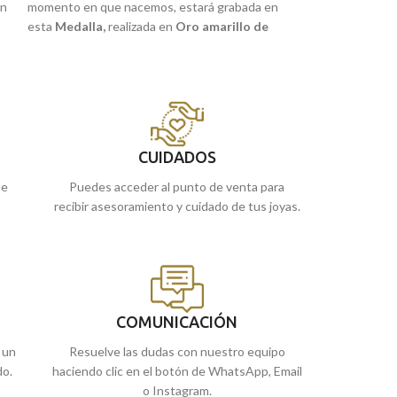
en
momento en que nacemos, estará grabada en
momento en que n
esta
Medalla
,
realizada en
Oro amarillo de
esta
Medalla Be
18 quilates
y la imagen a relieve del
niño de
Guarda y Niño,
r
la hora.
18 quilates.
te
Puedes encontrar
de Málaga y Melil
*Grabación incluida en el precio.
la enviamos a cas
CUIDADOS
ue
Puedes acceder al punto de venta para
recibir asesoramiento y cuidado de tus joyas.
COMUNICACIÓN
 un
Resuelve las dudas con nuestro equipo
do.
haciendo clic en el botón de WhatsApp, Email
o Instagram.