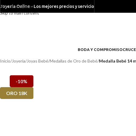
Skip to navigation
Joyeria Online - Los mejores precios y servicio
Skip to main content
BODA Y COMPROMISO
CRUCE
Inicio
/
Joyería
/
Joyas Bebé
/
Medallas de Oro de Bebé
/
Medalla Bebé 14 m
-10%
ORO 18K