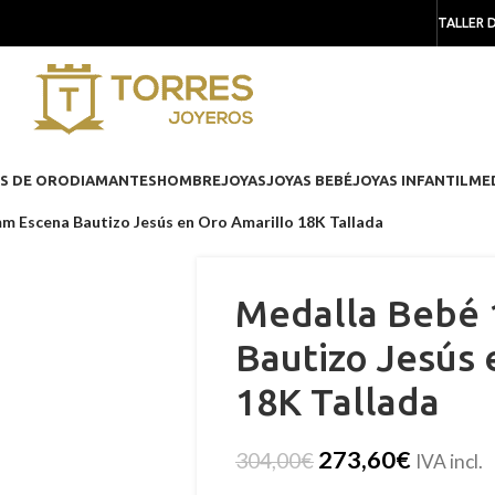
TALLER 
S DE ORO
DIAMANTES
HOMBRE
JOYAS
JOYAS BEBÉ
JOYAS INFANTIL
ME
m Escena Bautizo Jesús en Oro Amarillo 18K Tallada
Medalla Bebé
Bautizo Jesús 
18K Tallada
273,60
€
304,00
€
IVA incl.