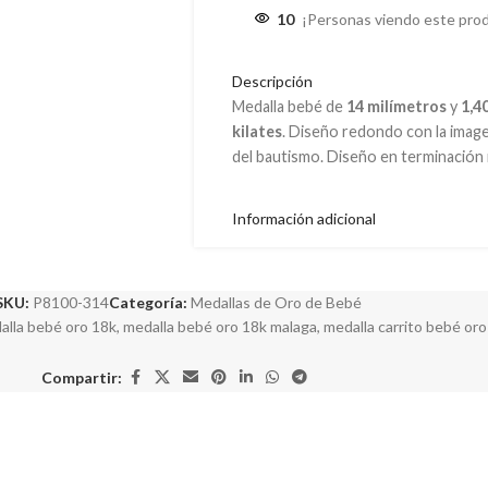
10
¡Personas viendo este pro
Descripción
Medalla bebé de
14 milímetros
y
1,4
kilates
. Diseño redondo con la image
del bautismo. Diseño en terminación ma
Información adicional
SKU:
P8100-314
Categoría:
Medallas de Oro de Bebé
alla bebé oro 18k
,
medalla bebé oro 18k malaga
,
medalla carrito bebé oro
Compartir: