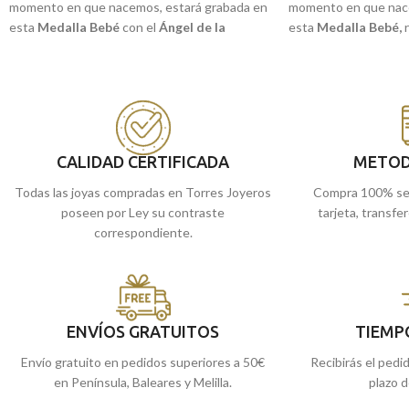
momento en que nacemos, estará grabada en
momento en que nace
esta
Medalla Bebé
con el
Ángel de la
esta
Medalla Bebé
,
Guarda y Niño,
realizada en
Oro amarillo de
amarillo de 18 quil
18 kilates.
Estupenda para regalar en estas
GUARDARE".
edades y que conserven para toda la vida.
Puedes encontrarla
Puedes encontrarla en nuestras tiendas
de Málaga y Melilla,
de Málaga, o comprarla online y te la
la enviamos a casa.
enviamos a casa.
CALIDAD CERTIFICADA
METOD
Todas las joyas compradas en Torres Joyeros
Compra 100% se
poseen por Ley su contraste
tarjeta, transfe
correspondiente.
ENVÍOS GRATUITOS
TIEMP
Envío gratuito en pedidos superiores a 50€
Recibirás el pedi
en Península, Baleares y Melilla.
plazo d