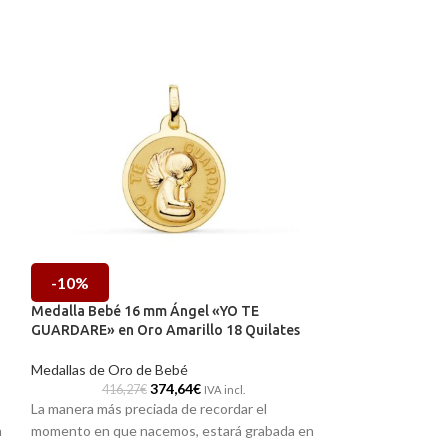
-10%
-10%
Medalla Bebé 16 mm Ángel «YO TE
Medalla Bebé 16
GUARDARE» en Oro Amarillo 18 Quilates
Amarillo 18 Quila
Medallas de Oro de Bebé
Medallas de Oro 
374,64
€
416,27
€
375,55
IVA incl.
La manera más preciada de recordar el
La manera más pre
a
momento en que nacemos, estará grabada en
momento en que n