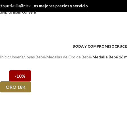
Skip to navigation
Joyeria Online - Los mejores precios y servicio
Skip to main content
BODA Y COMPROMISO
CRUCE
Inicio
/
Joyería
/
Joyas Bebé
/
Medallas de Oro de Bebé
/
Medalla Bebé 16 m
-10%
ORO 18K