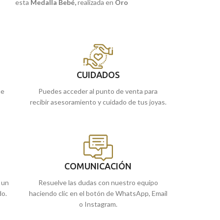
esta
Medalla Bebé
,
realizada en
Oro
esta
Medalla
,
rea
on
amarillo de 18 quilates
y la frase:
"YO TE
18 quilates
y la 
GUARDARE".
pesebre.
Puedes encontrarla en nuestras tiendas
Puedes encontrar
de Málaga y Melilla, o comprarla online y te
de Málaga y Melil
la enviamos a casa.
la enviamos a cas
CUIDADOS
ue
Puedes acceder al punto de venta para
recibir asesoramiento y cuidado de tus joyas.
COMUNICACIÓN
 un
Resuelve las dudas con nuestro equipo
do.
haciendo clic en el botón de WhatsApp, Email
o Instagram.