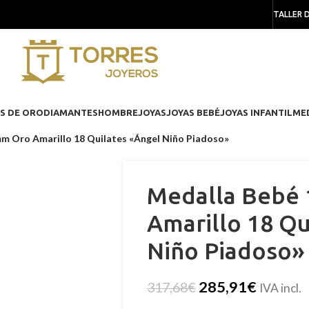
TALLER 
S DE ORO
DIAMANTES
HOMBRE
JOYAS
JOYAS BEBÉ
JOYAS INFANTIL
ME
m Oro Amarillo 18 Quilates «Ángel Niño Piadoso»
Medalla Bebé
Amarillo 18 Qu
Niño Piadoso»
285,91
€
317,68
€
IVA incl.