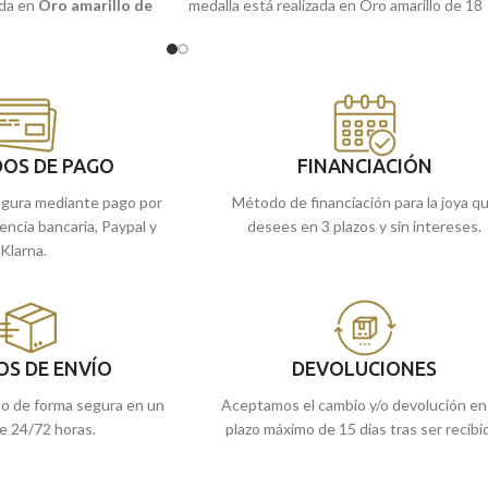
ada en
Oro amarillo de
medalla está realizada en Oro amarillo de 18
n del
niño
en el
pesebre.
quilates, con un diseño en forma redonda c
precioso bisel lateral.
 en nuestras tiendas
la online y te la
*Grabación incluida en el precio.
OS DE PAGO
FINANCIACIÓN
gura mediante pago por
Método de financiación para la joya q
rencia bancaria, Paypal y
desees en 3 plazos y sin intereses.
Klarna.
OS DE ENVÍO
DEVOLUCIONES
do de forma segura en un
Aceptamos el cambio y/o devolución en
e 24/72 horas.
plazo máximo de 15 días tras ser recibi