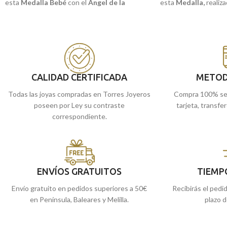
esta
Medalla Bebé
con el
Ángel de la
esta
Medalla
,
realiz
Guarda y Niño,
realizada en
Oro amarillo de
18 kilates
y la image
18 kilates.
Estupenda para regalar en estas
Puedes encontrarla
edades y que conserven para toda la vida.
de Málaga, o comprar
Puedes encontrarla en nuestras tiendas
enviamos a casa.
de Málaga, o comprarla online y te la
enviamos a casa.
CALIDAD CERTIFICADA
METOD
Todas las joyas compradas en Torres Joyeros
Compra 100% se
poseen por Ley su contraste
tarjeta, transfe
correspondiente.
ENVÍOS GRATUITOS
TIEMP
Envío gratuito en pedidos superiores a 50€
Recibirás el pedi
en Península, Baleares y Melilla.
plazo d