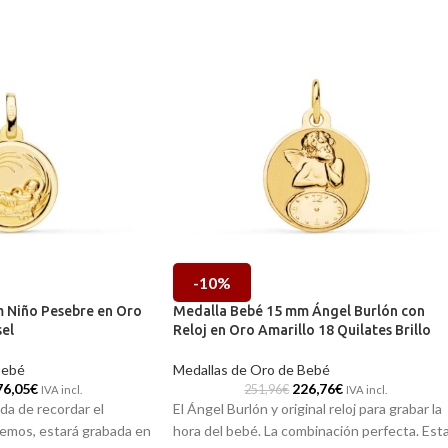
-10%
 Niño Pesebre en Oro
Medalla Bebé 15 mm Ángel Burlón con
sel
Reloj en Oro Amarillo 18 Quilates Brillo
Bebé
Medallas de Oro de Bebé
76,05
€
226,76
€
251,96
€
IVA incl.
IVA incl.
da de recordar el
El Ángel Burlón y original reloj para grabar la
mos, estará grabada en
hora del bebé. La combinación perfecta. Est