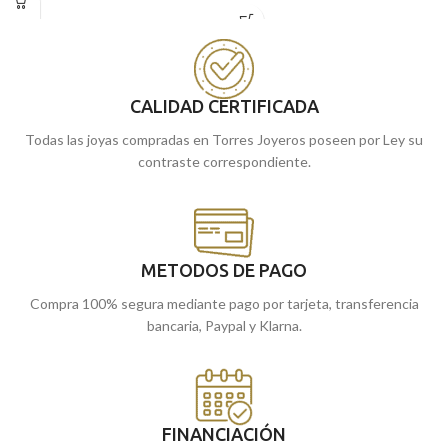
imagen a relieve del
niño de la hora.
burlón
con pequeñas tallas laterales.
Puedes encontrarla en nuestras
Puedes encontrarla en nuestras
tiendas de Málaga y Melilla, o
tiendas de Málaga, o comprarla
comprarla online y te la enviamos a
online y te la enviamos a casa.
casa.
CALIDAD CERTIFICADA
Todas las joyas compradas en Torres Joyeros poseen por Ley su
contraste correspondiente.
METODOS DE PAGO
Compra 100% segura mediante pago por tarjeta, transferencia
bancaria, Paypal y Klarna.
FINANCIACIÓN