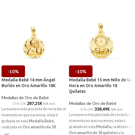
-10%
-10%
Medalla Bebé 14 mm Ángel
Medalla Bebé 15 mm Niño de la
Burlón en Oro Amarillo 18K
Hora en Oro Amarillo 18
Quilates
Medallas de Oro de Bebé
287,21
€
Medallas de Oro de Bebé
319,12
€
IVA incl.
338,49
€
La manera más preciada de recordar el
376,10
€
IVA incl.
La manera más preciada de recordar el
momento en que nacemos, estará
momento en que nacemos, estará
grabada en esta
Medalla Bebé
,
grabada en esta
Medalla
,
realizada en
realizada en
Oro amarillo de 18
Oro amarillo de 18 quilates
y la
kilates
y la imagen a relieve del
ángel