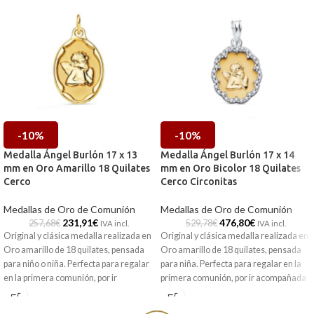
-10%
-10%
Medalla Ángel Burlón 17 x 13
Medalla Ángel Burlón 17 x 14
mm en Oro Amarillo 18 Quilates
mm en Oro Bicolor 18 Quilates
Cerco
Cerco Circonitas
Medallas de Oro de Comunión
Medallas de Oro de Comunión
231,91
€
476,80
€
257,68
€
529,78
€
IVA incl.
IVA incl.
Original y clásica medalla realizada en
Original y clásica medalla realizada en
Oro amarillo de 18 quilates, pensada
Oro amarillo de 18 quilates, pensada
para niño o niña. Perfecta para regalar
para niña. Perfecta para regalar en la
en la primera comunión, por ir
primera comunión, por ir acompañada
acompañada del cariñoso y protector
del cariñoso y protector Ángel Burlón".
Ángel Burlón".
Puedes encontrarla en nuestras