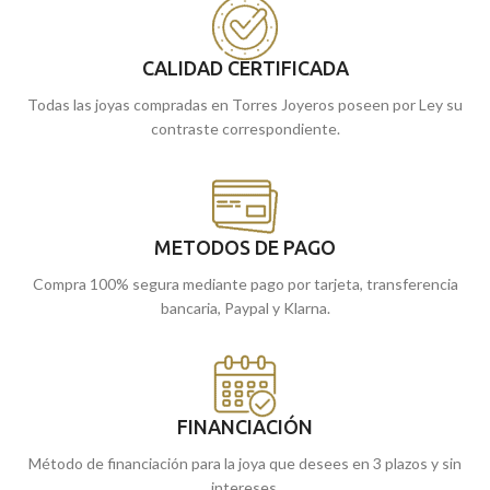
Puedes encontrarla en nuestras
tiendas de Málaga y Melilla, o si lo
tiendas de Málaga y Melilla, o si lo
prefieres, encargarla online y te la
prefieres, encargarla online y te la
enviamos a casa.
CALIDAD CERTIFICADA
enviamos a casa.
Todas las joyas compradas en Torres Joyeros poseen por Ley su
contraste correspondiente.
METODOS DE PAGO
Compra 100% segura mediante pago por tarjeta, transferencia
bancaria, Paypal y Klarna.
FINANCIACIÓN
Método de financiación para la joya que desees en 3 plazos y sin
intereses.