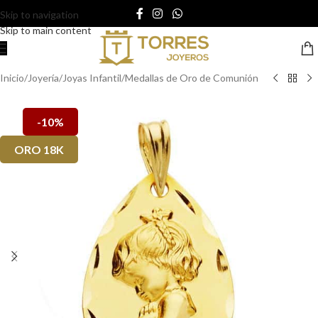
Skip to navigation
Skip to main content
Inicio
/
Joyería
/
Joyas Infantil
/
Medallas de Oro de Comunión
-10%
ORO 18K