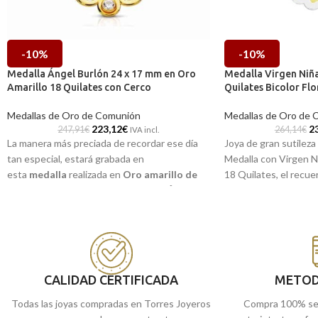
-10%
-10%
Medalla Ángel Burlón 24 x 17 mm en Oro
Medalla Virgen Niñ
Amarillo 18 Quilates con Cerco
Quilates Bicolor Flo
Medallas de Oro de Comunión
Medallas de Oro de 
223,12
€
2
247,91
€
264,14
€
IVA incl.
La manera más preciada de recordar ese día
Joya de gran sutileza 
tan especial, estará grabada en
Medalla con Virgen N
esta
medalla
realizada en
Oro amarillo de
18 Quilates, el recue
18 quilates
y la imagen a relieve del
Ángel
nuestra infancia. Mo
Burlón
con un clásico cerco. Ideal tanto para
regalar en la primera
niño o niña que realicen la primera comunión.
Puedes encontrarla
Puedes encontrarla en nuestras tiendas
de Málaga y Melilla, 
de Málaga y Melilla, o si lo prefieres,
encargarla online y 
encargarla online y te la enviamos a casa.
CALIDAD CERTIFICADA
METOD
Todas las joyas compradas en Torres Joyeros
Compra 100% se