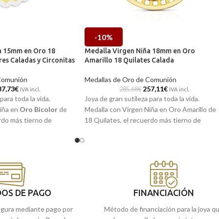
-10%
a 15mm en Oro 18
Medalla Virgen Niña 18mm en Oro
res Caladas y Circonitas
Amarillo 18 Quilates Calada
Comunión
Medallas de Oro de Comunión
37,73
€
257,11
€
285,68
€
IVA incl.
IVA incl.
para toda la vida.
Joya de gran sutileza para toda la vida.
iña en
Oro Bicolor
de
Medalla con Virgen Niña en Oro Amarillo de
rdo más tierno de
18 Quilates, el recuerdo más tierno de
delo perfecto para
nuestra infancia. Modelo perfecto para
 comunión.
regalar en la primera comunión.
 en nuestras tiendas
Puedes encontrarla en nuestras tiendas
o si lo prefieres,
de Málaga y Melilla, o si lo prefieres,
te la enviamos a casa.
encargarla online y te la enviamos a casa.
OS DE PAGO
FINANCIACIÓN
gura mediante pago por
Método de financiación para la joya q