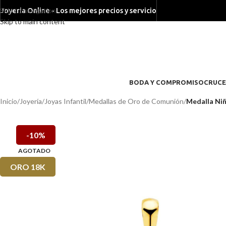
Skip to navigation
Joyeria Online - Los mejores precios y servicio
Skip to main content
BODA Y COMPROMISO
CRUCE
Inicio
/
Joyería
/
Joyas Infantil
/
Medallas de Oro de Comunión
/
Medalla Ni
-10%
AGOTADO
ORO 18K