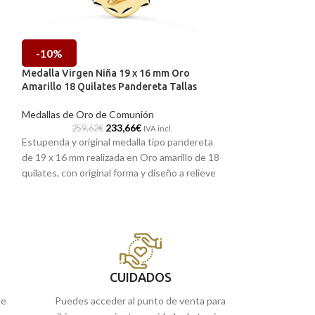
-10%
-10%
Medalla Virgen Niña 19 x 16 mm Oro
Medalla Virgen 
Amarillo 18 Quilates Pandereta Tallas
Amarillo 18 Quil
Medallas de Oro de Comunión
Medallas de Oro 
233,66
€
259,62
€
249,60
IVA incl.
Estupenda y original medalla tipo pandereta
Estupenda y origi
de 19 x 16 mm realizada en Oro amarillo de 18
de 19 x 16 mm rea
quilates, con original forma y diseño a relieve
quilates, con origi
de la Virgen niña, con leves tallas en su
de la Virgen niña, 
centro, dándole un toque diferente. Una
centro, dándole u
medalla pensada para niña, que es ideal para
medalla pensada pa
llevar en la primera comunión.
llevar en la prime
Puedes encontrarla en nuestras tiendas
Puedes encontrar
de Málaga y Melilla, o si lo prefieres,
de Málaga y Melill
CUIDADOS
encargarla online y te la enviamos a casa.
encargarla online
ue
Puedes acceder al punto de venta para