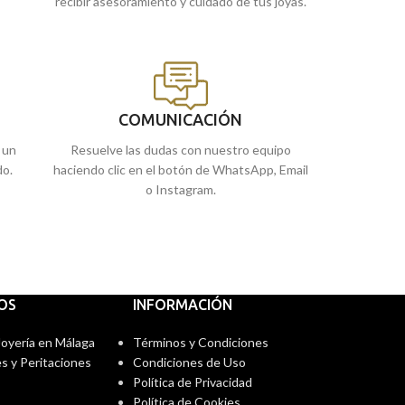
recibir asesoramiento y cuidado de tus joyas.
COMUNICACIÓN
 un
Resuelve las dudas con nuestro equipo
do.
haciendo clic en el botón de WhatsApp, Email
o Instagram.
IOS
INFORMACIÓN
 Joyería en Málaga
Términos y Condiciones
s y Peritaciones
Condiciones de Uso
Política de Privacidad
Política de Cookies