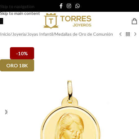
Skip to navigation
Skip to main content
Inicio
/
Joyería
/
Joyas Infantil
/
Medallas de Oro de Comunión
-10%
ORO 18K