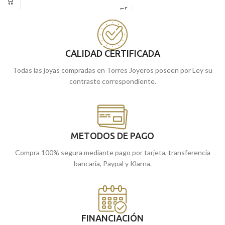
Amarillo de 18 quilates. Una pieza de
Puedes encontrarla en nuestras
joyería especial de comunión, que no
tiendas de Málaga y Melilla, o si lo
querrá quitarse nunca.
prefieres, encargarla online y te la
Puedes encontrarla en nuestras
enviamos a casa.
tiendas de Málaga y Melilla, o si lo
CALIDAD CERTIFICADA
prefieres, encargarla online y te la
Todas las joyas compradas en Torres Joyeros poseen por Ley su
enviamos a casa.
contraste correspondiente.
METODOS DE PAGO
Compra 100% segura mediante pago por tarjeta, transferencia
bancaria, Paypal y Klarna.
FINANCIACIÓN