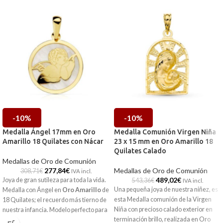
-10%
-10%
Medalla Ángel 17mm en Oro
Medalla Comunión Virgen Niña
Amarillo 18 Quilates con Nácar
23 x 15 mm en Oro Amarillo 18
Quilates Calado
Medallas de Oro de Comunión
277,84
€
Medallas de Oro de Comunión
308,71
€
IVA incl.
489,02
€
Joya de gran sutileza para toda la vida.
543,36
€
IVA incl.
Una pequeña joya de nuestra niñez, es
Medalla con Ángel en
Oro Amarillo
de
esta Medalla comunión de la Virgen
18 Quilates; el recuerdo más tierno de
Niña con precioso calado exterior en
nuestra infancia. Modelo perfecto para
terminación brillo, realizada en Oro
regalar en la primera comunión.