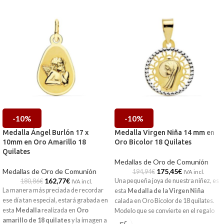
-10%
-10%
Medalla Ángel Burlón 17 x
Medalla Virgen Niña 14 mm en
10mm en Oro Amarillo 18
Oro Bicolor 18 Quilates
Quilates
Medallas de Oro de Comunión
Medallas de Oro de Comunión
175,45
€
194,94
€
IVA incl.
162,77
€
Una pequeña joya de nuestra niñez, es
180,86
€
IVA incl.
La manera más preciada de recordar
esta
Medalla de la Virgen Niña
ese día tan especial, estará grabada en
calada en Oro Bicolor de 18 quilates.
esta
Medalla
realizada en
Oro
Modelo que se convierte en el regalo
amarillo de 18 quilates
y la imagen a
perfecto para la comunión. Un