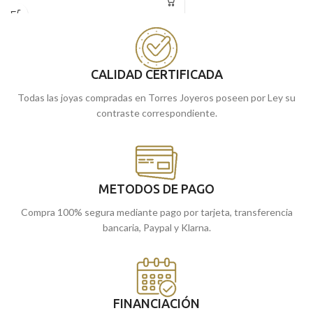
relieve del
Ángel Burlón.
Ideal tanto
recuerdo para siempre.
para niño o niña que realicen la primera
Puedes encontrarla en nuestras
comunión.
tiendas de Málaga y Melilla, o si lo
Puedes encontrarla en nuestras
prefieres, encargarla online y te la
tiendas de Málaga y Melilla, o si lo
CALIDAD CERTIFICADA
enviamos a casa.
prefieres, encargarla online y te la
Todas las joyas compradas en Torres Joyeros poseen por Ley su
enviamos a casa.
contraste correspondiente.
METODOS DE PAGO
Compra 100% segura mediante pago por tarjeta, transferencia
bancaria, Paypal y Klarna.
FINANCIACIÓN