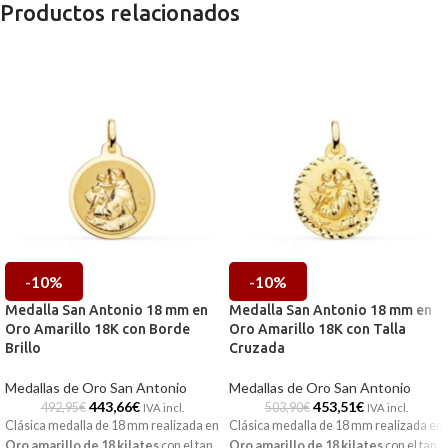
Productos relacionados
-10%
-10%
Medalla San Antonio 18 mm en
Medalla San Antonio 18 mm en
Oro Amarillo 18K con Borde
Oro Amarillo 18K con Talla
Brillo
Cruzada
Medallas de Oro San Antonio
Medallas de Oro San Antonio
443,66
€
453,51
€
492,95
€
503,90
€
IVA incl.
IVA incl.
Clásica medalla de 18 mm realizada en
Clásica medalla de 18 mm realizada en
Oro amarillo de 18 kilates
con el tan
Oro amarillo de 18 kilates
con el tan