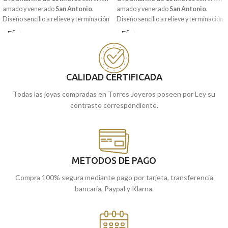
amado y venerado
San Antonio
.
amado y venerado
San Antonio
.
Diseño sencillo a relieve y terminación
Diseño sencillo a relieve y terminación
matizada, que combina con tu día a día
matizada, que combina con tu día a día
y está acompañado a su vez por
y está acompañada a su vez por ligeras
pequeño borde en brillo. Si eres
tallas laterales. Si eres devot@, esta
devot@, esta fantástica joya para tener
fantástica joya para tener y completar
y completar tu joyero.
tu joyero.
CALIDAD CERTIFICADA
Recógela
Recógela
en nuestras tiendas de
en nuestras tiendas de
Todas las joyas compradas en Torres Joyeros poseen por Ley su
cómprala
cómprala
Málaga, o
online y te la
Málaga, o
online y te la
contraste correspondiente.
llevamos a casa.
llevamos a casa.
METODOS DE PAGO
Compra 100% segura mediante pago por tarjeta, transferencia
bancaria, Paypal y Klarna.