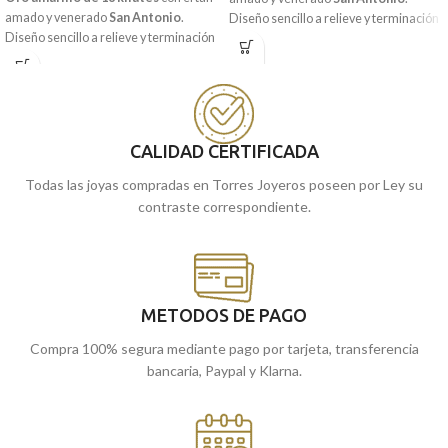
amado y venerado
San Antonio
.
Diseño sencillo a relieve y terminación
Diseño sencillo a relieve y terminación
brillo, que combina con tu día a día y
matizada, que combina con tu día a día
está acompañado a su vez por
y está acompañada a su vez por ligeras
pequeñas tallas laterales. Si eres
tallas laterales. Si eres devot@, esta
devot@, esta fantástica joya para tener
fantástica joya para tener y completar
y completar tu joyero.
tu joyero.
CALIDAD CERTIFICADA
Recógela
en nuestras tiendas de
Recógela
en nuestras tiendas de
cómprala
Málaga, o
online y te la
Todas las joyas compradas en Torres Joyeros poseen por Ley su
cómprala
Málaga, o
online y te la
llevamos a casa.
contraste correspondiente.
llevamos a casa.
METODOS DE PAGO
Compra 100% segura mediante pago por tarjeta, transferencia
bancaria, Paypal y Klarna.