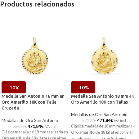
Productos relacionados
-10%
-10%
Medalla San Antonio 18 mm en
Medalla San Antonio 18 mm en
Oro Amarillo 18K con Talla
Oro Amarillo 18K con Tallas
Cruzada
Medallas de Oro San Antonio
Medallas de Oro San Antonio
471,84
€
524,27
€
IVA incl.
471,84
€
Clásica medalla de 18 mm realizada en
524,27
€
IVA incl.
Clásica medalla de 18 mm realizada en
Oro amarillo de 18 kilates
con el tan
Oro amarillo de 18 kilates
con el tan
amado y venerado
San Antonio
.