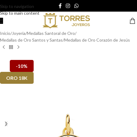
Skip to navigation
Skip to main content
Inicio
/
Joyería
/
Medallas Santoral de Oro
/
Medallas de Oro Santos y Santas
/
Medallas de Oro Corazón de Jesús
-10%
ORO 18K