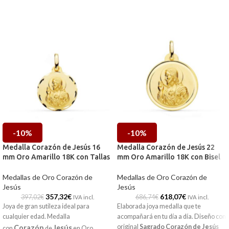
-10%
-10%
Medalla Corazón de Jesús 16
Medalla Corazón de Jesús 22
mm Oro Amarillo 18K con Tallas
mm Oro Amarillo 18K con Bisel
Medallas de Oro Corazón de
Medallas de Oro Corazón de
Jesús
Jesús
357,32
€
618,07
€
397,02
€
686,74
€
IVA incl.
IVA incl.
Joya de gran sutileza ideal para
Elaborada joya medalla que te
cualquier edad. Medalla
acompañará en tu día a día. Diseño con
original
Sagrado
Corazón
de
Jesús
Corazón
Jesús
con
de
en
Oro