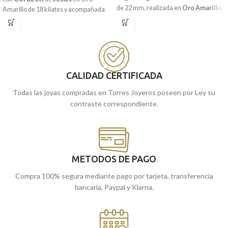
de 22 mm, realizada en
Oro Amarillo
Amarillo
de 18 kilates y acompañada
de 18 kilates y acompañada por
por originales tallas laterales.
sencillo y ligero bisel lateral. Joya de
tamaño aparente, que durará para
toda la vida.
Encuéntrala
en nuestras tiendas
CALIDAD CERTIFICADA
Málaga
cómprala
de
, o
online y te
la llevamos a casa.
Todas las joyas compradas en Torres Joyeros poseen por Ley su
contraste correspondiente.
METODOS DE PAGO
Compra 100% segura mediante pago por tarjeta, transferencia
bancaria, Paypal y Klarna.