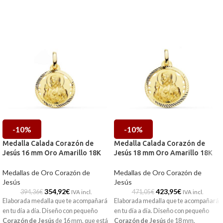
-10%
-10%
Medalla Calada Corazón de
Medalla Calada Corazón de
Jesús 16 mm Oro Amarillo 18K
Jesús 18 mm Oro Amarillo 18K
Medallas de Oro Corazón de
Medallas de Oro Corazón de
Jesús
Jesús
354,92
€
423,95
€
394,36
€
471,05
€
IVA incl.
IVA incl.
Elaborada medalla que te acompañará
Elaborada medalla que te acompañará
en tu día a día. Diseño con pequeño
en tu día a día. Diseño con pequeño
Corazón
de
Jesús
de 16 mm, que está
Corazón
de
Jesús
de 18 mm,