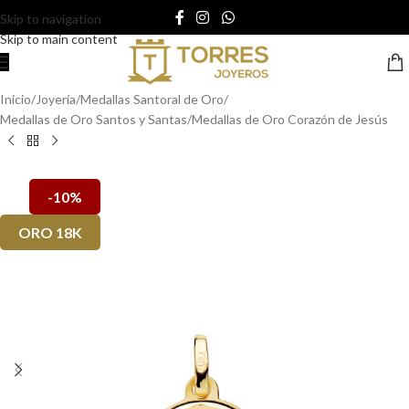
Skip to navigation
Skip to main content
Inicio
/
Joyería
/
Medallas Santoral de Oro
/
Medallas de Oro Santos y Santas
/
Medallas de Oro Corazón de Jesús
-10%
ORO 18K