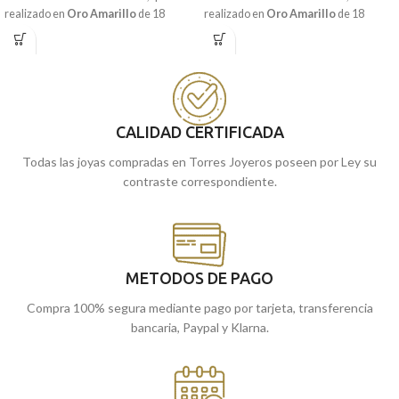
realizado en
Oro Amarillo
de 18
realizado en
Oro Amarillo
de 18
kilates y acompañada por unas
kilates y acompañada por unas
elaboradas tallas laterales y detalles
elaboradas tallas laterales y detalles
calados. Estamos seguros de que es la
calados. Si buscabas una medalla con el
joya perfecta que estabas buscando.
Sagrado Corazón de Jesús, esta es la
tuya.
Encuéntrala
en nuestras tiendas
CALIDAD CERTIFICADA
Recógela
en nuestras tiendas de
Málaga
cómprala
de
, o
online y te
Málaga
cómprala
la enviamos a casa.
, o
online y te la
Todas las joyas compradas en Torres Joyeros poseen por Ley su
enviamos a casa.
contraste correspondiente.
METODOS DE PAGO
Compra 100% segura mediante pago por tarjeta, transferencia
bancaria, Paypal y Klarna.